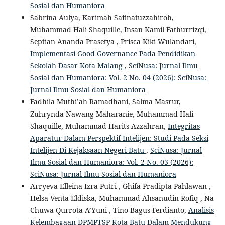
Sosial dan Humaniora
Sabrina Aulya, Karimah Safinatuzzahiroh,
Muhammad Hali Shaquille, Insan Kamil Fathurrizqi,
Septian Ananda Prasetya , Prisca Kiki Wulandari,
Implementasi Good Governance Pada Pendidikan
Sekolah Dasar Kota Malang
,
SciNusa: Jurnal Ilmu
Sosial dan Humaniora: Vol. 2 No. 04 (2026): SciNusa:
Jurnal Ilmu Sosial dan Humaniora
Fadhila Muthi’ah Ramadhani, Salma Masrur,
Zuhrynda Nawang Maharanie, Muhammad Hali
Shaquille, Muhammad Harits Azzahran,
Integritas
Aparatur Dalam Perspektif Intelijen: Studi Pada Seksi
Intelijen Di Kejaksaan Negeri Batu
,
SciNusa: Jurnal
Ilmu Sosial dan Humaniora: Vol. 2 No. 03 (2026):
SciNusa: Jurnal Ilmu Sosial dan Humaniora
Arryeva Elleina Izra Putri , Ghifa Pradipta Pahlawan ,
Helsa Venta Eldiska, Muhammad Ahsanudin Rofiq , Na
Chuwa Qurrota A’Yuni , Tino Bagus Ferdianto,
Analisis
Kelembagaan DPMPTSP Kota Batu Dalam Mendukung