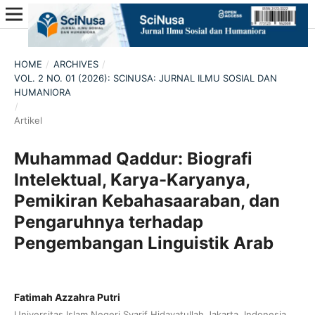
HOME
/
ARCHIVES
/
VOL. 2 NO. 01 (2026): SCINUSA: JURNAL ILMU SOSIAL DAN
HUMANIORA
/
Artikel
Muhammad Qaddur: Biografi
Intelektual, Karya-Karyanya,
Pemikiran Kebahasaaraban, dan
Pengaruhnya terhadap
Pengembangan Linguistik Arab
Fatimah Azzahra Putri
Universitas Islam Negeri Syarif Hidayatullah Jakarta, Indonesia