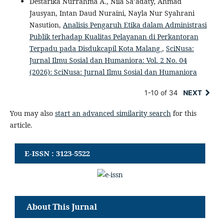
Destarika Nurrahma A., Nila Sa’adaty, Ahmad
Jausyan, Intan Daud Nuraini, Nayla Nur Syahrani
Nasution,
Analisis Pengaruh Etika dalam Administrasi
Publik terhadap Kualitas Pelayanan di Perkantoran
Terpadu pada Disdukcapil Kota Malang
,
SciNusa:
Jurnal Ilmu Sosial dan Humaniora: Vol. 2 No. 04
(2026): SciNusa: Jurnal Ilmu Sosial dan Humaniora
1-10 of 34
NEXT
You may also
start an advanced similarity search
for this
article.
E-ISSN : 3123-5522
About This Jurnal