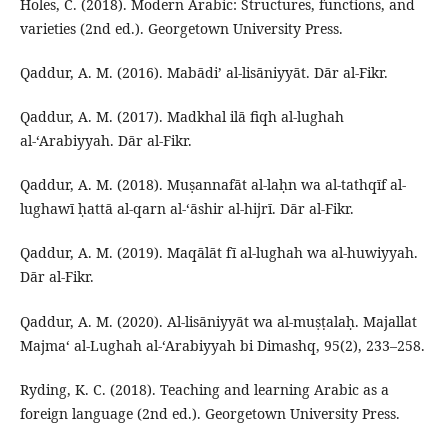
Holes, C. (2018). Modern Arabic: Structures, functions, and
varieties (2nd ed.). Georgetown University Press.
Qaddur, A. M. (2016). Mabādi’ al-lisāniyyāt. Dār al-Fikr.
Qaddur, A. M. (2017). Madkhal ilā fiqh al-lughah
al-‘Arabiyyah. Dār al-Fikr.
Qaddur, A. M. (2018). Muṣannafāt al-laḥn wa al-tathqīf al-
lughawī ḥattā al-qarn al-‘āshir al-hijrī. Dār al-Fikr.
Qaddur, A. M. (2019). Maqālāt fī al-lughah wa al-huwiyyah.
Dār al-Fikr.
Qaddur, A. M. (2020). Al-lisāniyyāt wa al-muṣṭalaḥ. Majallat
Majma‘ al-Lughah al-‘Arabiyyah bi Dimashq, 95(2), 233–258.
Ryding, K. C. (2018). Teaching and learning Arabic as a
foreign language (2nd ed.). Georgetown University Press.