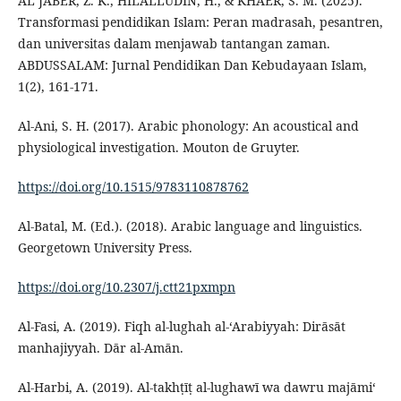
AL JABER, Z. K., HILALLUDIN, H., & KHAER, S. M. (2025).
Transformasi pendidikan Islam: Peran madrasah, pesantren,
dan universitas dalam menjawab tantangan zaman.
ABDUSSALAM: Jurnal Pendidikan Dan Kebudayaan Islam,
1(2), 161-171.
Al-Ani, S. H. (2017). Arabic phonology: An acoustical and
physiological investigation. Mouton de Gruyter.
https://doi.org/10.1515/9783110878762
Al-Batal, M. (Ed.). (2018). Arabic language and linguistics.
Georgetown University Press.
https://doi.org/10.2307/j.ctt21pxmpn
Al-Fasi, A. (2019). Fiqh al-lughah al-‘Arabiyyah: Dirāsāt
manhajiyyah. Dār al-Amān.
Al-Harbi, A. (2019). Al-takhṭīṭ al-lughawī wa dawru majāmi‘