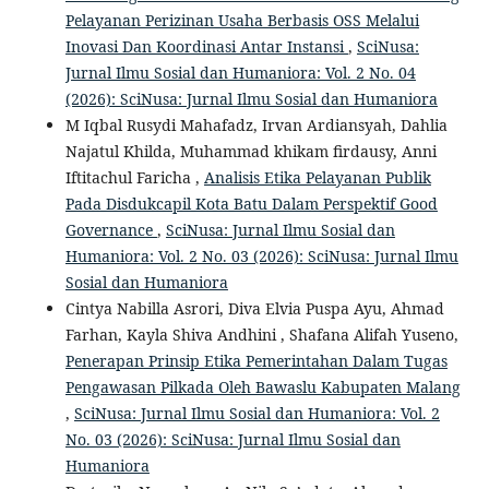
Pelayanan Perizinan Usaha Berbasis OSS Melalui
Inovasi Dan Koordinasi Antar Instansi
,
SciNusa:
Jurnal Ilmu Sosial dan Humaniora: Vol. 2 No. 04
(2026): SciNusa: Jurnal Ilmu Sosial dan Humaniora
M Iqbal Rusydi Mahafadz, Irvan Ardiansyah, Dahlia
Najatul Khilda, Muhammad khikam firdausy, Anni
Iftitachul Faricha ,
Analisis Etika Pelayanan Publik
Pada Disdukcapil Kota Batu Dalam Perspektif Good
Governance
,
SciNusa: Jurnal Ilmu Sosial dan
Humaniora: Vol. 2 No. 03 (2026): SciNusa: Jurnal Ilmu
Sosial dan Humaniora
Cintya Nabilla Asrori, Diva Elvia Puspa Ayu, Ahmad
Farhan, Kayla Shiva Andhini , Shafana Alifah Yuseno,
Penerapan Prinsip Etika Pemerintahan Dalam Tugas
Pengawasan Pilkada Oleh Bawaslu Kabupaten Malang
,
SciNusa: Jurnal Ilmu Sosial dan Humaniora: Vol. 2
No. 03 (2026): SciNusa: Jurnal Ilmu Sosial dan
Humaniora