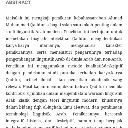
ABSTRACT
Makalah ini mengkaji pemikiran kebahasaaraban Ahmad
Muhammad Qaddur sebagai salah satu tokoh penting dalam
studi linguistik Arab modern. Penelitian ini bertujuan untuk
memetakan biografi intelektual Qaddur, mengidentifikasi
karya-karya utamanya, menganalisis karakter
pemikirannya, serta menelusuri pengaruhnya terhadap
pengembangan linguistik Arab di dunia Arab dan non-Arab.
Penelitian ini menggunakan metode kualitatif-deskriptif
dengan pendekatan studi pustaka terhadap karya-karya
Qaddur, artikel ilmiah, dan penelitian akademik yang
relevan. Hasil kajian menunjukkan bahwa Qaddur memiliki
kontribusi signifikan dalam menjembatani warisan linguistik
Arab klasik dengan teori linguistik modern, khususnya
dalam bidang fiqh al-lughah, ilmu al-aṣwāt, dan pembinaan
terminologi linguistik Arab. Pemikirannya bercorak
integratif, historis, dan deskriptif, namun tetap berpijak
pada komitmen normatif terhadap pelestarian bahasa Arab