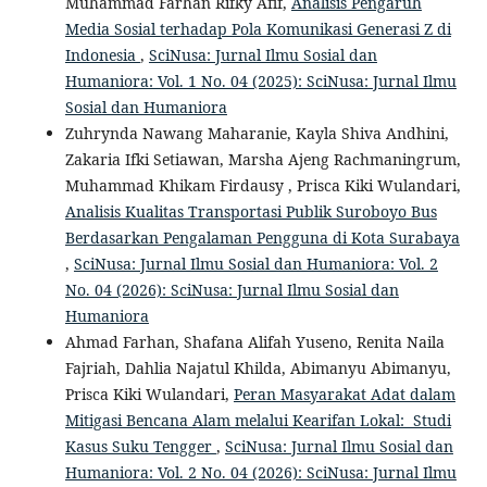
Muhammad Farhan Rifky Afif,
Analisis Pengaruh
Media Sosial terhadap Pola Komunikasi Generasi Z di
Indonesia
,
SciNusa: Jurnal Ilmu Sosial dan
Humaniora: Vol. 1 No. 04 (2025): SciNusa: Jurnal Ilmu
Sosial dan Humaniora
Zuhrynda Nawang Maharanie, Kayla Shiva Andhini,
Zakaria Ifki Setiawan, Marsha Ajeng Rachmaningrum,
Muhammad Khikam Firdausy , Prisca Kiki Wulandari,
Analisis Kualitas Transportasi Publik Suroboyo Bus
Berdasarkan Pengalaman Pengguna di Kota Surabaya
,
SciNusa: Jurnal Ilmu Sosial dan Humaniora: Vol. 2
No. 04 (2026): SciNusa: Jurnal Ilmu Sosial dan
Humaniora
Ahmad Farhan, Shafana Alifah Yuseno, Renita Naila
Fajriah, Dahlia Najatul Khilda, Abimanyu Abimanyu,
Prisca Kiki Wulandari,
Peran Masyarakat Adat dalam
Mitigasi Bencana Alam melalui Kearifan Lokal: Studi
Kasus Suku Tengger
,
SciNusa: Jurnal Ilmu Sosial dan
Humaniora: Vol. 2 No. 04 (2026): SciNusa: Jurnal Ilmu