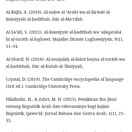
Al-Rajhi, A. (2016). Al-naḥw al-‘Arabī wa al-dirāsāt al-
lisāniyyah al-ḥadīthah. Dār al-Ma‘rifah.
Al-Sa‘idi, S. (2021). Al-lisāniyyāt al-ḥadīthah wa ‘alāqatuhā
bi al-turāth al-lughawī. Majallat Dirāsāt Lughawiyyah, 9(1),
11–34.
Al-Sharif, H. (2018). Al-muṣṭalaḥ al-lisānī bayna al-turāth wa
al-ḥadāthah. Dār al-Kutub al-‘Ilmiyyah.
Crystal, D. (2019). The Cambridge encyclopedia of language
(3rd ed.). Cambridge University Press.
Hilalludin, H., & Zohri, M. H. (2025). Pemikiran Ibn Jinni
tentang linguistik Arab dan relevansinya bagi kajian
linguistik. Qawa’id: Jurnal Bahasa dan Sastra Arab, 1(1), 25–
35.