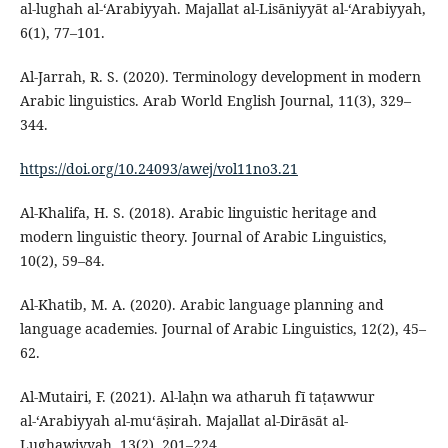
al-lughah al-‘Arabiyyah. Majallat al-Lisāniyyāt al-‘Arabiyyah,
6(1), 77–101.
Al-Jarrah, R. S. (2020). Terminology development in modern
Arabic linguistics. Arab World English Journal, 11(3), 329–
344.
https://doi.org/10.24093/awej/vol11no3.21
Al-Khalifa, H. S. (2018). Arabic linguistic heritage and
modern linguistic theory. Journal of Arabic Linguistics,
10(2), 59–84.
Al-Khatib, M. A. (2020). Arabic language planning and
language academies. Journal of Arabic Linguistics, 12(2), 45–
62.
Al-Mutairi, F. (2021). Al-laḥn wa atharuh fī taṭawwur
al-‘Arabiyyah al-mu‘āṣirah. Majallat al-Dirāsāt al-
Lughawiyyah, 13(2), 201–224.