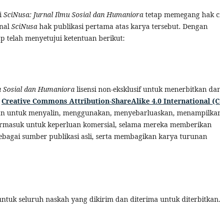
i
SciNusa: Jurnal Ilmu Sosial dan Humaniora
tetap memegang hak c
rnal
SciNusa
hak publikasi pertama atas karya tersebut. Dengan
ap telah menyetujui ketentuan berikut:
u Sosial dan Humaniora
lisensi non-eksklusif untuk menerbitkan da
i
Creative Commons Attribution-ShareAlike 4.0 International (
zinkan untuk menyalin, menggunakan, menyebarluaskan, menampilka
 termasuk untuk keperluan komersial, selama mereka memberikan
sebagai sumber publikasi asli, serta membagikan karya turunan
tuk seluruh naskah yang dikirim dan diterima untuk diterbitkan