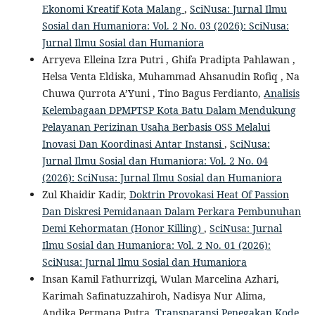
Ekonomi Kreatif Kota Malang
,
SciNusa: Jurnal Ilmu
Sosial dan Humaniora: Vol. 2 No. 03 (2026): SciNusa:
Jurnal Ilmu Sosial dan Humaniora
Arryeva Elleina Izra Putri , Ghifa Pradipta Pahlawan ,
Helsa Venta Eldiska, Muhammad Ahsanudin Rofiq , Na
Chuwa Qurrota A’Yuni , Tino Bagus Ferdianto,
Analisis
Kelembagaan DPMPTSP Kota Batu Dalam Mendukung
Pelayanan Perizinan Usaha Berbasis OSS Melalui
Inovasi Dan Koordinasi Antar Instansi
,
SciNusa:
Jurnal Ilmu Sosial dan Humaniora: Vol. 2 No. 04
(2026): SciNusa: Jurnal Ilmu Sosial dan Humaniora
Zul Khaidir Kadir,
Doktrin Provokasi Heat Of Passion
Dan Diskresi Pemidanaan Dalam Perkara Pembunuhan
Demi Kehormatan (Honor Killing)
,
SciNusa: Jurnal
Ilmu Sosial dan Humaniora: Vol. 2 No. 01 (2026):
SciNusa: Jurnal Ilmu Sosial dan Humaniora
Insan Kamil Fathurrizqi, Wulan Marcelina Azhari,
Karimah Safinatuzzahiroh, Nadisya Nur Alima,
Andika Permana Putra,
Transparansi Penegakan Kode