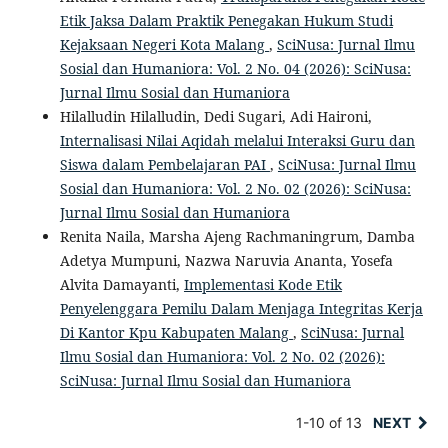
Etik Jaksa Dalam Praktik Penegakan Hukum Studi
Kejaksaan Negeri Kota Malang
,
SciNusa: Jurnal Ilmu
Sosial dan Humaniora: Vol. 2 No. 04 (2026): SciNusa:
Jurnal Ilmu Sosial dan Humaniora
Hilalludin Hilalludin, Dedi Sugari, Adi Haironi,
Internalisasi Nilai Aqidah melalui Interaksi Guru dan
Siswa dalam Pembelajaran PAI
,
SciNusa: Jurnal Ilmu
Sosial dan Humaniora: Vol. 2 No. 02 (2026): SciNusa:
Jurnal Ilmu Sosial dan Humaniora
Renita Naila, Marsha Ajeng Rachmaningrum, Damba
Adetya Mumpuni, Nazwa Naruvia Ananta, Yosefa
Alvita Damayanti,
Implementasi Kode Etik
Penyelenggara Pemilu Dalam Menjaga Integritas Kerja
Di Kantor Kpu Kabupaten Malang
,
SciNusa: Jurnal
Ilmu Sosial dan Humaniora: Vol. 2 No. 02 (2026):
SciNusa: Jurnal Ilmu Sosial dan Humaniora
1-10 of 13
NEXT