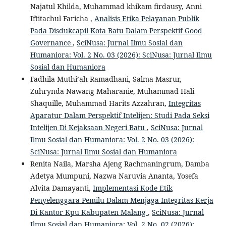
Najatul Khilda, Muhammad khikam firdausy, Anni
Iftitachul Faricha ,
Analisis Etika Pelayanan Publik
Pada Disdukcapil Kota Batu Dalam Perspektif Good
Governance
,
SciNusa: Jurnal Ilmu Sosial dan
Humaniora: Vol. 2 No. 03 (2026): SciNusa: Jurnal Ilmu
Sosial dan Humaniora
Fadhila Muthi’ah Ramadhani, Salma Masrur,
Zuhrynda Nawang Maharanie, Muhammad Hali
Shaquille, Muhammad Harits Azzahran,
Integritas
Aparatur Dalam Perspektif Intelijen: Studi Pada Seksi
Intelijen Di Kejaksaan Negeri Batu
,
SciNusa: Jurnal
Ilmu Sosial dan Humaniora: Vol. 2 No. 03 (2026):
SciNusa: Jurnal Ilmu Sosial dan Humaniora
Renita Naila, Marsha Ajeng Rachmaningrum, Damba
Adetya Mumpuni, Nazwa Naruvia Ananta, Yosefa
Alvita Damayanti,
Implementasi Kode Etik
Penyelenggara Pemilu Dalam Menjaga Integritas Kerja
Di Kantor Kpu Kabupaten Malang
,
SciNusa: Jurnal
Ilmu Sosial dan Humaniora: Vol. 2 No. 02 (2026):