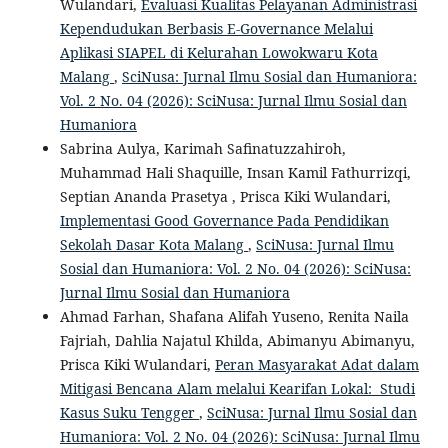
Wulandari,
Evaluasi Kualitas Pelayanan Administrasi
Kependudukan Berbasis E-Governance Melalui
Aplikasi SIAPEL di Kelurahan Lowokwaru Kota
Malang
,
SciNusa: Jurnal Ilmu Sosial dan Humaniora:
Vol. 2 No. 04 (2026): SciNusa: Jurnal Ilmu Sosial dan
Humaniora
Sabrina Aulya, Karimah Safinatuzzahiroh,
Muhammad Hali Shaquille, Insan Kamil Fathurrizqi,
Septian Ananda Prasetya , Prisca Kiki Wulandari,
Implementasi Good Governance Pada Pendidikan
Sekolah Dasar Kota Malang
,
SciNusa: Jurnal Ilmu
Sosial dan Humaniora: Vol. 2 No. 04 (2026): SciNusa:
Jurnal Ilmu Sosial dan Humaniora
Ahmad Farhan, Shafana Alifah Yuseno, Renita Naila
Fajriah, Dahlia Najatul Khilda, Abimanyu Abimanyu,
Prisca Kiki Wulandari,
Peran Masyarakat Adat dalam
Mitigasi Bencana Alam melalui Kearifan Lokal: Studi
Kasus Suku Tengger
,
SciNusa: Jurnal Ilmu Sosial dan
Humaniora: Vol. 2 No. 04 (2026): SciNusa: Jurnal Ilmu