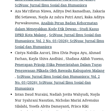
SciNusa: Jurnal Ilmu Sosial dan Humaniora
Aza Ma’rifatun Niswa, Aditya Dwi Ramadhan, Zakaria
Ifki Setiawan, Nayla Az zahra Putri Amri, Raka Aditya
Purwakusuma,
Analisis Peran Badan Kehormatan
dalam Menegakkan Kode Etik Dewan : Studi Kasus
DPRD Kota Malang
,
SciNusa: Jurnal Ilmu Sosial dan
Humaniora: Vol. 2 No. 03 (2026): SciNusa: Jurnal Ilmu
Sosial dan Humaniora
Cintya Nabilla Asrori, Diva Elvia Puspa Ayu, Ahmad
Farhan, Kayla Shiva Andhini , Shafana Alifah Yuseno,
Penerapan Prinsip Etika Pemerintahan Dalam Tugas
Pengawasan Pilkada Oleh Bawaslu Kabupaten Malang
,
SciNusa: Jurnal Ilmu Sosial dan Humaniora: Vol. 2
No. 03 (2026): SciNusa: Jurnal Ilmu Sosial dan
Humaniora
Intan Daud Nuraini, Nadiah Jovita Wahyudi, Nayla
Nur Syahrani Nasution, Nicholas Marisi Advensius
Silalahi, Yosefa Alvita Damayanti, Prisca Kiki