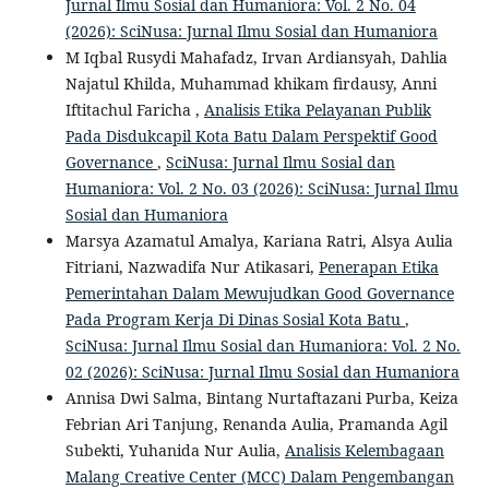
Jurnal Ilmu Sosial dan Humaniora: Vol. 2 No. 04
(2026): SciNusa: Jurnal Ilmu Sosial dan Humaniora
M Iqbal Rusydi Mahafadz, Irvan Ardiansyah, Dahlia
Najatul Khilda, Muhammad khikam firdausy, Anni
Iftitachul Faricha ,
Analisis Etika Pelayanan Publik
Pada Disdukcapil Kota Batu Dalam Perspektif Good
Governance
,
SciNusa: Jurnal Ilmu Sosial dan
Humaniora: Vol. 2 No. 03 (2026): SciNusa: Jurnal Ilmu
Sosial dan Humaniora
Marsya Azamatul Amalya, Kariana Ratri, Alsya Aulia
Fitriani, Nazwadifa Nur Atikasari,
Penerapan Etika
Pemerintahan Dalam Mewujudkan Good Governance
Pada Program Kerja Di Dinas Sosial Kota Batu
,
SciNusa: Jurnal Ilmu Sosial dan Humaniora: Vol. 2 No.
02 (2026): SciNusa: Jurnal Ilmu Sosial dan Humaniora
Annisa Dwi Salma, Bintang Nurtaftazani Purba, Keiza
Febrian Ari Tanjung, Renanda Aulia, Pramanda Agil
Subekti, Yuhanida Nur Aulia,
Analisis Kelembagaan
Malang Creative Center (MCC) Dalam Pengembangan