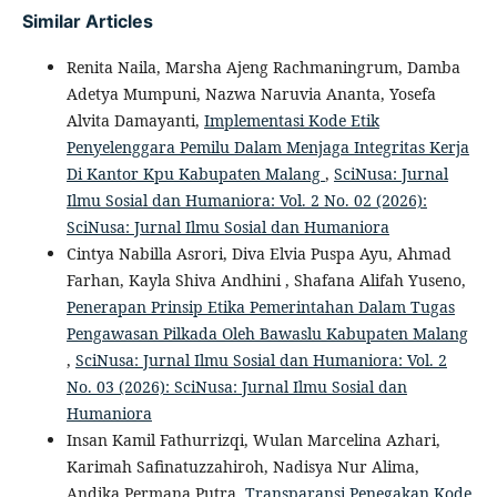
Similar Articles
Renita Naila, Marsha Ajeng Rachmaningrum, Damba
Adetya Mumpuni, Nazwa Naruvia Ananta, Yosefa
Alvita Damayanti,
Implementasi Kode Etik
Penyelenggara Pemilu Dalam Menjaga Integritas Kerja
Di Kantor Kpu Kabupaten Malang
,
SciNusa: Jurnal
Ilmu Sosial dan Humaniora: Vol. 2 No. 02 (2026):
SciNusa: Jurnal Ilmu Sosial dan Humaniora
Cintya Nabilla Asrori, Diva Elvia Puspa Ayu, Ahmad
Farhan, Kayla Shiva Andhini , Shafana Alifah Yuseno,
Penerapan Prinsip Etika Pemerintahan Dalam Tugas
Pengawasan Pilkada Oleh Bawaslu Kabupaten Malang
,
SciNusa: Jurnal Ilmu Sosial dan Humaniora: Vol. 2
No. 03 (2026): SciNusa: Jurnal Ilmu Sosial dan
Humaniora
Insan Kamil Fathurrizqi, Wulan Marcelina Azhari,
Karimah Safinatuzzahiroh, Nadisya Nur Alima,
Andika Permana Putra,
Transparansi Penegakan Kode