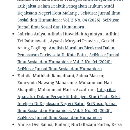
Etik Jaksa Dalam Praktik Penegakan Hukum Studi
Kejaksaan Negeri Kota Malang
,
SciNusa: Jurnal Ilmu
Sosial dan Humaniora: Vol. 2 No. 04 (2026): SciNusa:
Jurnal Ilmu Sosial dan Humaniora
Sabrina Aulya, Adinda Huwaidah Agnintya , Adhini
Tri Rahmawati , Ayyash Musyari Prawira , Gerald
Arung Pagiling,
Analisis Moralitas Birokrasi Dalam
Pemasaran Pariwisata Di Kota Batu
,
SciNusa: Jurnal
Ilmu Sosial dan Humaniora: Vol. 2 No. 04 (2026):
SciNusa: Jurnal Ilmu Sosial dan Humaniora
Fadhila Muthi’ah Ramadhani, Salma Masrur,
Zuhrynda Nawang Maharanie, Muhammad Hali
Shaquille, Muhammad Harits Azzahran,
Integritas
Aparatur Dalam Perspektif Intelijen: Studi Pada Seksi
Intelijen Di Kejaksaan Negeri Batu
,
SciNusa: Jurnal
Ilmu Sosial dan Humaniora: Vol. 2 No. 03 (2026):
SciNusa: Jurnal Ilmu Sosial dan Humaniora
Annisa Dwi Salma, Bintang Nurtaftazani Purba, Keiza