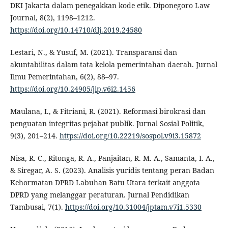
DKI Jakarta dalam penegakkan kode etik. Diponegoro Law
Journal, 8(2), 1198–1212.
https://doi.org/10.14710/dlj.2019.24580
Lestari, N., & Yusuf, M. (2021). Transparansi dan
akuntabilitas dalam tata kelola pemerintahan daerah. Jurnal
Ilmu Pemerintahan, 6(2), 88–97.
https://doi.org/10.24905/jip.v6i2.1456
Maulana, I., & Fitriani, R. (2021). Reformasi birokrasi dan
penguatan integritas pejabat publik. Jurnal Sosial Politik,
9(3), 201–214.
https://doi.org/10.22219/sospol.v9i3.15872
Nisa, R. C., Ritonga, R. A., Panjaitan, R. M. A., Samanta, I. A.,
& Siregar, A. S. (2023). Analisis yuridis tentang peran Badan
Kehormatan DPRD Labuhan Batu Utara terkait anggota
DPRD yang melanggar peraturan. Jurnal Pendidikan
Tambusai, 7(1).
https://doi.org/10.31004/jptam.v7i1.5330