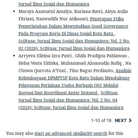
Jurnal Ilmu Sosial dan Humaniora
Marsya Azamatul Amalya, Kariana Ratri, Alsya Aulia
Fitriani, Nazwadifa Nur Atikasari,
Penerapan Etika
Pemerintahan Dalam Mewujudkan Good Governance
Pada Program Kerja Di Dinas Sosial Kota Batu
,
SciNusa: Jurnal Ilmu Sosial dan Humaniora: Vol. 2 No.
02 (2026): SciNusa: Jurnal Ilmu Sosial dan Humaniora
Arryeva Elleina Izra Putri , Ghifa Pradipta Pahlawan ,
Helsa Venta Eldiska, Muhammad Ahsanudin Rofiq , Na
Chuwa Qurrota A’Yuni , Tino Bagus Ferdianto,
Analisis
Kelembagaan DPMPTSP Kota Batu Dalam Mendukung
Pelayanan Perizinan Usaha Berbasis OSS Melalui
Inovasi Dan Koordinasi Antar Instansi
,
SciNusa:
Jurnal Ilmu Sosial dan Humaniora: Vol. 2 No. 04
(2026): SciNusa: Jurnal Ilmu Sosial dan Humaniora
1-10 of 19
NEXT
You may also
start an advanced similarity search
for this