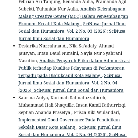
Febrian Ari Tanjung, Renanda Aulia, Pramanda Agil
Subekti, Yuhanida Nur Aulia,
Analisis Kelembagaan
Malang Creative Center (MCC) Dalam Pengembangan
Ekonomi Kreatif Kota Malang
,
SciNusa: Jurnal Ilmu
Sosial dan Humaniora: Vol. 2 No. 03 (2026): SciNusa:
Jurnal Ilmu Sosial dan Humaniora
Destarika Nurrahma A., Nila Sa’adaty, Ahmad
Jausyan, Intan Daud Nuraini, Nayla Nur Syahrani
Nasution,
Analisis Pengaruh Etika dalam Administrasi
Publik terhadap Kualitas Pelayanan di Perkantoran
Terpadu pada Disdukcapil Kota Malang
,
SciNusa:
Jurnal Ilmu Sosial dan Humaniora: Vol. 2 No. 04
(2026): SciNusa: Jurnal Ilmu Sosial dan Humaniora
Sabrina Aulya, Karimah Safinatuzzahiroh,
Muhammad Hali Shaquille, Insan Kamil Fathurrizqi,
Septian Ananda Prasetya , Prisca Kiki Wulandari,
Implementasi Good Governance Pada Pendidikan
Sekolah Dasar Kota Malang
,
SciNusa: Jurnal Ilmu
Sosial dan Humaniora: Vol. 2 No. 04 (2026): SciNusa: