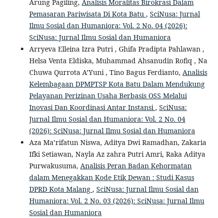
Arung Pagiling,
Analisis Moralitas Birokrasi Dalam
Pemasaran Pariwisata Di Kota Batu
,
SciNusa: Jurnal
Ilmu Sosial dan Humaniora: Vol. 2 No. 04 (2026):
SciNusa: Jurnal Ilmu Sosial dan Humaniora
Arryeva Elleina Izra Putri , Ghifa Pradipta Pahlawan ,
Helsa Venta Eldiska, Muhammad Ahsanudin Rofiq , Na
Chuwa Qurrota A’Yuni , Tino Bagus Ferdianto,
Analisis
Kelembagaan DPMPTSP Kota Batu Dalam Mendukung
Pelayanan Perizinan Usaha Berbasis OSS Melalui
Inovasi Dan Koordinasi Antar Instansi
,
SciNusa:
Jurnal Ilmu Sosial dan Humaniora: Vol. 2 No. 04
(2026): SciNusa: Jurnal Ilmu Sosial dan Humaniora
Aza Ma’rifatun Niswa, Aditya Dwi Ramadhan, Zakaria
Ifki Setiawan, Nayla Az zahra Putri Amri, Raka Aditya
Purwakusuma,
Analisis Peran Badan Kehormatan
dalam Menegakkan Kode Etik Dewan : Studi Kasus
DPRD Kota Malang
,
SciNusa: Jurnal Ilmu Sosial dan
Humaniora: Vol. 2 No. 03 (2026): SciNusa: Jurnal Ilmu
Sosial dan Humaniora