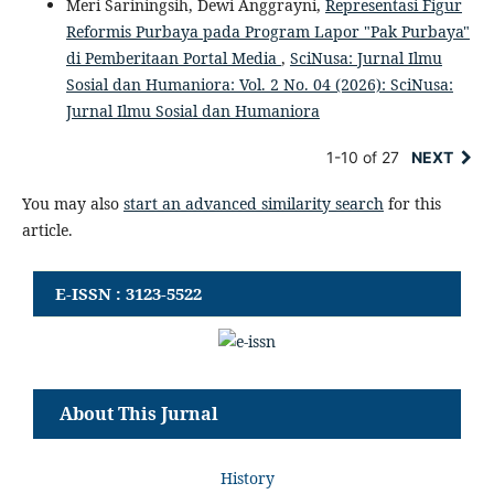
Meri Sariningsih, Dewi Anggrayni,
Representasi Figur
Reformis Purbaya pada Program Lapor "Pak Purbaya"
di Pemberitaan Portal Media
,
SciNusa: Jurnal Ilmu
Sosial dan Humaniora: Vol. 2 No. 04 (2026): SciNusa:
Jurnal Ilmu Sosial dan Humaniora
1-10 of 27
NEXT
You may also
start an advanced similarity search
for this
article.
E-ISSN : 3123-5522
About This Jurnal
History