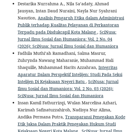
Destarika Nurrahma A., Nila Sa’adaty, Ahmad
Jausyan, Intan Daud Nuraini, Nayla Nur Syahrani
Nasution,
Analisis Pengaruh Etika dalam Administrasi
Publik terhadap Kualitas Pelayanan di Perkantoran
Terpadu pada Disdukcapil Kota Malang
,
SciNusa:
Jurnal Ilmu Sosial dan Humaniora: Vol. 2 No. 04
(2026): SciNusa: Jurnal Ilmu Sosial dan Humaniora
Fadhila Muthi’ah Ramadhani, Salma Masrur,
Zuhrynda Nawang Maharanie, Muhammad Hali
Shaquille, Muhammad Harits Azzahran,
Integritas
Aparatur Dalam Perspektif Intelijen: Studi Pada Seksi
Intelijen Di Kejaksaan Negeri Batu
,
SciNusa: Jurnal
Ilmu Sosial dan Humaniora: Vol. 2 No. 03 (2026):
SciNusa: Jurnal Ilmu Sosial dan Humaniora
Insan Kamil Fathurrizqi, Wulan Marcelina Azhari,
Karimah Safinatuzzahiroh, Nadisya Nur Alima,
Andika Permana Putra,
Transparansi Penegakan Kode
Etik Jaksa Dalam Praktik Penegakan Hukum Studi
Kejaksaan Negeri Kota Malang
,
SciNusa: Jurnal Ilmu