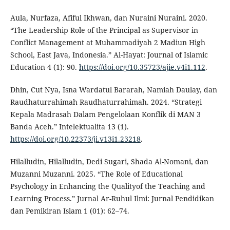
Aula, Nurfaza, Afiful Ikhwan, dan Nuraini Nuraini. 2020.
“The Leadership Role of the Principal as Supervisor in
Conflict Management at Muhammadiyah 2 Madiun High
School, East Java, Indonesia.” Al-Hayat: Journal of Islamic
Education 4 (1): 90.
https://doi.org/10.35723/ajie.v4i1.112
.
Dhin, Cut Nya, Isna Wardatul Bararah, Namiah Daulay, dan
Raudhaturrahimah Raudhaturrahimah. 2024. “Strategi
Kepala Madrasah Dalam Pengelolaan Konflik di MAN 3
Banda Aceh.” Intelektualita 13 (1).
https://doi.org/10.22373/ji.v13i1.23218
.
Hilalludin, Hilalludin, Dedi Sugari, Shada Al-Nomani, dan
Muzanni Muzanni. 2025. “The Role of Educational
Psychology in Enhancing the Qualityof the Teaching and
Learning Process.” Jurnal Ar-Ruhul Ilmi: Jurnal Pendidikan
dan Pemikiran Islam 1 (01): 62–74.