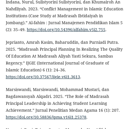
Indana, Nurul, Sulistyorini Sulistyorini, dan Khumairoh An
Nahdliyah. 2023. “Conflict Management in Islamic Education
Institutions (Case Study at Madrasah Ibtidaiyah in
Jombang).” Al-fahim : Jurnal Manajemen Pendidikan Islam 5
(2): 35–49.
https://doi.org/10.54396/alfahim.v5i2.755
.
Jeprianto, Amrah Kasim, Baharuddin, dan Purniadi Putra.
2025. “Madrasah Principal Planning In Realizing The Quality
Of Education At Madrasah Aliyah Yasti Sekura, Sambas
Regency.” IJGIE (International Journal of Graduate of
Islamic Education) 6 (1): 24–36.
https://doi.org/10.37567/ijgie.v6i1.3613
.
Marsiswandi, Marsiswandi, Mohammad Mustari, dan
Bagdawansyah Alqadri. 2025. “The Role of Madrasah
Principal Leadership in Achieving Student Learning
Achievement.” Jurnal Penelitian Medan Agama 16 (1): 207.
https://doi.org/10.58836/jpma.v16i1.25378
.