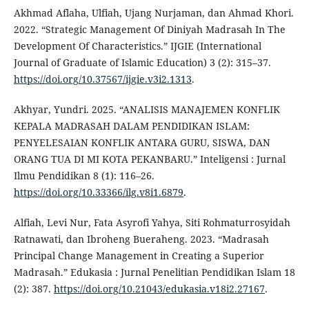
Akhmad Aflaha, Ulfiah, Ujang Nurjaman, dan Ahmad Khori.
2022. “Strategic Management Of Diniyah Madrasah In The
Development Of Characteristics.” IJGIE (International
Journal of Graduate of Islamic Education) 3 (2): 315–37.
https://doi.org/10.37567/ijgie.v3i2.1313
.
Akhyar, Yundri. 2025. “ANALISIS MANAJEMEN KONFLIK
KEPALA MADRASAH DALAM PENDIDIKAN ISLAM:
PENYELESAIAN KONFLIK ANTARA GURU, SISWA, DAN
ORANG TUA DI MI KOTA PEKANBARU.” Inteligensi : Jurnal
Ilmu Pendidikan 8 (1): 116–26.
https://doi.org/10.33366/ilg.v8i1.6879
.
Alfiah, Levi Nur, Fata Asyrofi Yahya, Siti Rohmaturrosyidah
Ratnawati, dan Ibroheng Bueraheng. 2023. “Madrasah
Principal Change Management in Creating a Superior
Madrasah.” Edukasia : Jurnal Penelitian Pendidikan Islam 18
(2): 387.
https://doi.org/10.21043/edukasia.v18i2.27167
.