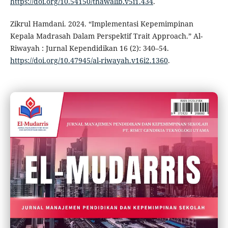
https://doi.org/10.54150/thawalib.v5i1.434
.
Zikrul Hamdani. 2024. “Implementasi Kepemimpinan
Kepala Madrasah Dalam Perspektif Trait Approach.” Al-
Riwayah : Jurnal Kependidikan 16 (2): 340–54.
https://doi.org/10.47945/al-riwayah.v16i2.1360
.