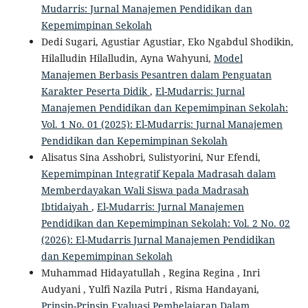
Mudarris: Jurnal Manajemen Pendidikan dan
Kepemimpinan Sekolah
Dedi Sugari, Agustiar Agustiar, Eko Ngabdul Shodikin,
Hilalludin Hilalludin, Ayna Wahyuni,
Model
Manajemen Berbasis Pesantren dalam Penguatan
Karakter Peserta Didik
,
El-Mudarris: Jurnal
Manajemen Pendidikan dan Kepemimpinan Sekolah:
Vol. 1 No. 01 (2025): El-Mudarris: Jurnal Manajemen
Pendidikan dan Kepemimpinan Sekolah
Alisatus Sina Asshobri, Sulistyorini, Nur Efendi,
Kepemimpinan Integratif Kepala Madrasah dalam
Memberdayakan Wali Siswa pada Madrasah
Ibtidaiyah
,
El-Mudarris: Jurnal Manajemen
Pendidikan dan Kepemimpinan Sekolah: Vol. 2 No. 02
(2026): El-Mudarris Jurnal Manajemen Pendidikan
dan Kepemimpinan Sekolah
Muhammad Hidayatullah , Regina Regina , Inri
Audyani , Yulfi Nazila Putri , Risma Handayani,
Prinsip-Prinsip Evaluasi Pembelajaran Dalam