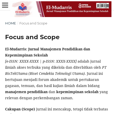
HOME
/
Focus and Scope
Focus and Scope
El-Mudarris: Jurnal Manajemen Pendidikan dan
Kepemimpinan Sekolah
[e-ISSN: XXXX-XXXX | p-ISSN: XXXX-XXXX]
adalah jurnal
ilmiah akses terbuka yang dikelola dan diterbitkan oleh
PT
RisTekUtama (Riset Cendekia Teknologi Utama)
. Jurnal ini
bertujuan menjadi forum akademik untuk pertukaran
gagasan, temuan, dan hasil kajian ilmiah dalam bidang
manajemen pendidikan
dan
kepemimpinan sekolah
yang
relevan dengan perkembangan zaman.
Cakupan (Scope)
jurnal ini mencakup, tetapi tidak terbatas