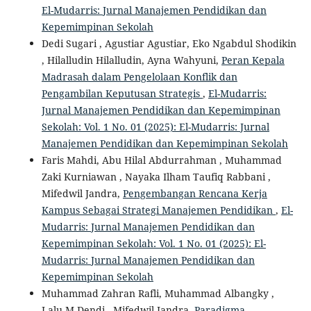
El-Mudarris: Jurnal Manajemen Pendidikan dan
Kepemimpinan Sekolah
Dedi Sugari , Agustiar Agustiar, Eko Ngabdul Shodikin
, Hilalludin Hilalludin, Ayna Wahyuni,
Peran Kepala
Madrasah dalam Pengelolaan Konflik dan
Pengambilan Keputusan Strategis
,
El-Mudarris:
Jurnal Manajemen Pendidikan dan Kepemimpinan
Sekolah: Vol. 1 No. 01 (2025): El-Mudarris: Jurnal
Manajemen Pendidikan dan Kepemimpinan Sekolah
Faris Mahdi, Abu Hilal Abdurrahman , Muhammad
Zaki Kurniawan , Nayaka Ilham Taufiq Rabbani ,
Mifedwil Jandra,
Pengembangan Rencana Kerja
Kampus Sebagai Strategi Manajemen Pendidikan
,
El-
Mudarris: Jurnal Manajemen Pendidikan dan
Kepemimpinan Sekolah: Vol. 1 No. 01 (2025): El-
Mudarris: Jurnal Manajemen Pendidikan dan
Kepemimpinan Sekolah
Muhammad Zahran Rafli, Muhammad Albangky ,
Lalu M Dendi , Mifedwil Jandra,
Paradigma