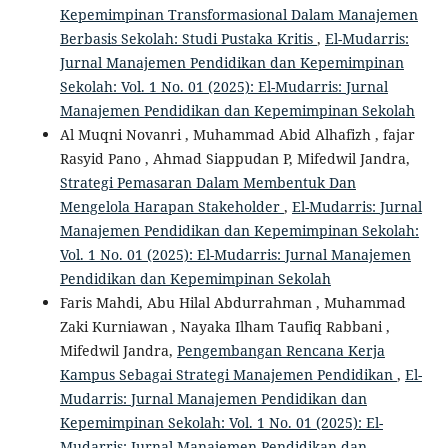
Kepemimpinan Transformasional Dalam Manajemen
Berbasis Sekolah: Studi Pustaka Kritis
,
El-Mudarris:
Jurnal Manajemen Pendidikan dan Kepemimpinan
Sekolah: Vol. 1 No. 01 (2025): El-Mudarris: Jurnal
Manajemen Pendidikan dan Kepemimpinan Sekolah
Al Muqni Novanri , Muhammad Abid Alhafizh , fajar
Rasyid Pano , Ahmad Siappudan P, Mifedwil Jandra,
Strategi Pemasaran Dalam Membentuk Dan
Mengelola Harapan Stakeholder
,
El-Mudarris: Jurnal
Manajemen Pendidikan dan Kepemimpinan Sekolah:
Vol. 1 No. 01 (2025): El-Mudarris: Jurnal Manajemen
Pendidikan dan Kepemimpinan Sekolah
Faris Mahdi, Abu Hilal Abdurrahman , Muhammad
Zaki Kurniawan , Nayaka Ilham Taufiq Rabbani ,
Mifedwil Jandra,
Pengembangan Rencana Kerja
Kampus Sebagai Strategi Manajemen Pendidikan
,
El-
Mudarris: Jurnal Manajemen Pendidikan dan
Kepemimpinan Sekolah: Vol. 1 No. 01 (2025): El-
Mudarris: Jurnal Manajemen Pendidikan dan