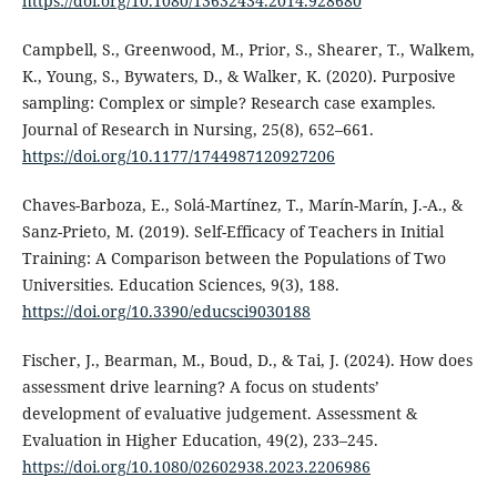
https://doi.org/10.1080/13632434.2014.928680
Campbell, S., Greenwood, M., Prior, S., Shearer, T., Walkem,
K., Young, S., Bywaters, D., & Walker, K. (2020). Purposive
sampling: Complex or simple? Research case examples.
Journal of Research in Nursing, 25(8), 652–661.
https://doi.org/10.1177/1744987120927206
Chaves-Barboza, E., Solá-Martínez, T., Marín-Marín, J.-A., &
Sanz-Prieto, M. (2019). Self-Efficacy of Teachers in Initial
Training: A Comparison between the Populations of Two
Universities. Education Sciences, 9(3), 188.
https://doi.org/10.3390/educsci9030188
Fischer, J., Bearman, M., Boud, D., & Tai, J. (2024). How does
assessment drive learning? A focus on students’
development of evaluative judgement. Assessment &
Evaluation in Higher Education, 49(2), 233–245.
https://doi.org/10.1080/02602938.2023.2206986