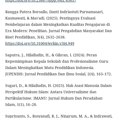
https://doi.org/10.23887/jppp.v6i1.45837
Rangga Putera Boroallo, Danti Indriastuti Purnamasari,
Kasmawati, & Mas’adi. (2025). Pentingnya Evaluasi
Pembelajaran dalam Meningkatkan Kualitas Pengajaran di
Era Modern: Penelitian. Jurnal Pengabdian Masyarakat Dan
Riset Pendidikan, 3(4), 2632–2638.
https://doi.org/10.31004/jerkin.v3i4.949
Saputra, J., Hilalludin, H., & Gibran, I. (2024). Peran
Kepemimpinan Kepala Sekolah dan Profesionalisme Guru
Dalam Meningkatkan Mutu Pendidikan Indonesia.
JUPENDIS: Jurnal Pendidikan Dan Ilmu Sosial, 2(4), 163–172.
Sugari, D., & Hilalludin, H. (2025). Hak Asasi Manusia Dalam
Perspektif Hukum Islam: Antara Universalisme dan
Partikularisme. IMANU: Jurnal Hukum Dan Peradaban
Islam, 1(1), 16–28.
Supriyanto, S., Rosyanafi, R. J., Ningrum, M. A., & Indrawati,