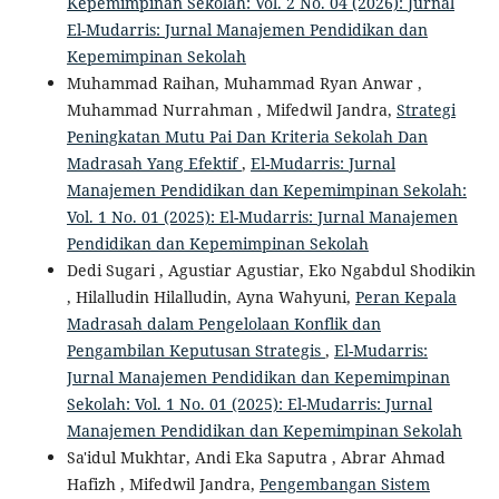
Kepemimpinan Sekolah: Vol. 2 No. 04 (2026): Jurnal
El-Mudarris: Jurnal Manajemen Pendidikan dan
Kepemimpinan Sekolah
Muhammad Raihan, Muhammad Ryan Anwar ,
Muhammad Nurrahman , Mifedwil Jandra,
Strategi
Peningkatan Mutu Pai Dan Kriteria Sekolah Dan
Madrasah Yang Efektif
,
El-Mudarris: Jurnal
Manajemen Pendidikan dan Kepemimpinan Sekolah:
Vol. 1 No. 01 (2025): El-Mudarris: Jurnal Manajemen
Pendidikan dan Kepemimpinan Sekolah
Dedi Sugari , Agustiar Agustiar, Eko Ngabdul Shodikin
, Hilalludin Hilalludin, Ayna Wahyuni,
Peran Kepala
Madrasah dalam Pengelolaan Konflik dan
Pengambilan Keputusan Strategis
,
El-Mudarris:
Jurnal Manajemen Pendidikan dan Kepemimpinan
Sekolah: Vol. 1 No. 01 (2025): El-Mudarris: Jurnal
Manajemen Pendidikan dan Kepemimpinan Sekolah
Sa'idul Mukhtar, Andi Eka Saputra , Abrar Ahmad
Hafizh , Mifedwil Jandra,
Pengembangan Sistem