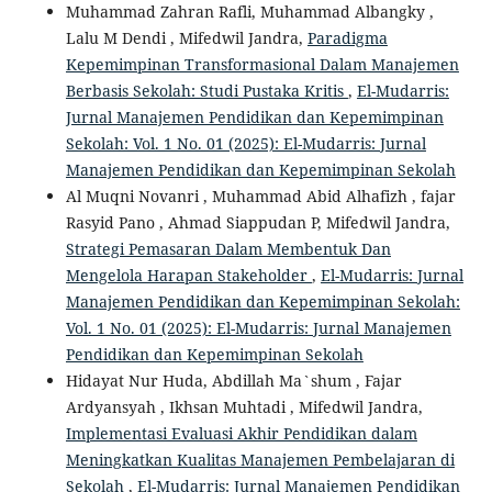
Muhammad Zahran Rafli, Muhammad Albangky ,
Lalu M Dendi , Mifedwil Jandra,
Paradigma
Kepemimpinan Transformasional Dalam Manajemen
Berbasis Sekolah: Studi Pustaka Kritis
,
El-Mudarris:
Jurnal Manajemen Pendidikan dan Kepemimpinan
Sekolah: Vol. 1 No. 01 (2025): El-Mudarris: Jurnal
Manajemen Pendidikan dan Kepemimpinan Sekolah
Al Muqni Novanri , Muhammad Abid Alhafizh , fajar
Rasyid Pano , Ahmad Siappudan P, Mifedwil Jandra,
Strategi Pemasaran Dalam Membentuk Dan
Mengelola Harapan Stakeholder
,
El-Mudarris: Jurnal
Manajemen Pendidikan dan Kepemimpinan Sekolah:
Vol. 1 No. 01 (2025): El-Mudarris: Jurnal Manajemen
Pendidikan dan Kepemimpinan Sekolah
Hidayat Nur Huda, Abdillah Ma`shum , Fajar
Ardyansyah , Ikhsan Muhtadi , Mifedwil Jandra,
Implementasi Evaluasi Akhir Pendidikan dalam
Meningkatkan Kualitas Manajemen Pembelajaran di
Sekolah
,
El-Mudarris: Jurnal Manajemen Pendidikan