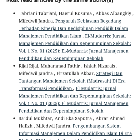
Most read articles by the same author(s)
Tabriani Tabriani, Haerul Kusuma , Abbas Albangkiy ,
Mifedwil Jandra,
Pengaruh Kebiasaan Begadang
Terhadap Kinerja Dan Kedisiplinan Pendidik Dalam
Manajemen Pendidikan Islam
,
El-Mudarris: Jurnal
Manajemen Pendidikan dan Kepemimpinan Sekolah:
Vol. 1 No. 01 (2025): El-Mudarris: Jurnal Manajemen
Pendidikan dan Kepemimpinan Sekolah
Rijal Rijal, Muhammad Fathir , Ishlah Nizarais ,
Mifedwil Jandra , Firzatullah Akbar,
Strategi Dan
Tantangan Manajemen Sekolah (Madrasah) Di Era
Transformasi Pendidikan
,
El-Mudarris: Jurnal
Manajemen Pendidikan dan Kepemimpinan Sekolah:
Vol. 1 No. 01 (2025): El-Mudarris: Jurnal Manajemen
Pendidikan dan Kepemimpinan Sekolah
Sa'idul Mukhtar, Andi Eka Saputra , Abrar Ahmad
Hafizh , Mifedwil Jandra,
Pengembangan Sistem
Informasi Manajemen Dalam Pendidikan Islam Di Era