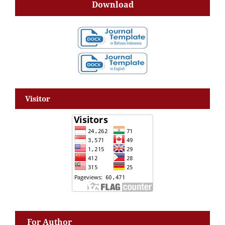
Download
Visitor
For Author