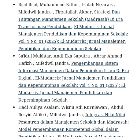
Rijal Rijal, Muhammad Fathir , Ishlah Nizarais ,
Mifedwil Jandra , Firzatullah Akbar,
Strategi Dan
Tantangan Manajemen Sekolah (Madrasah) Di Era
Transformasi Pendidikan
,
El-Mudarris: Jurnal
Manajemen Pendidikan dan Kepemimpinan Sekolah:
Vol. 1 No. 01 (2025): El-Mudarris: Jurnal Manajemen
Pendidikan dan Kepemimpinan Sekolah
Sa'idul Mukhtar, Andi Eka Saputra , Abrar Ahmad
Hafizh , Mifedwil Jandra,
Pengembangan Sistem
Informasi Manajemen Dalam Pendidikan Islam Di Era
Digital
,
El-Mudarris: Jurnal Manajemen Pendidikan
dan Kepemimpinan Sekolah: Vol. 1 No. 01 (2025): El-
Mudarris: Jurnal Manajemen Pendidikan dan
Kepemimpinan Sekolah
Hadi Auliya Asalam, Wisnu Adi Kurniawan , Abdul
Rosyid Alfikri , Mifedwil Jandra,
Integrasi Nilai-Nilai
Pesantren dalam Manajemen Sekolah dan Madrasah:
Model Pengembangan Kompetensi Global dalam
Pendidikan Islam
,
El-Mudarris: Jurnal Manajemen