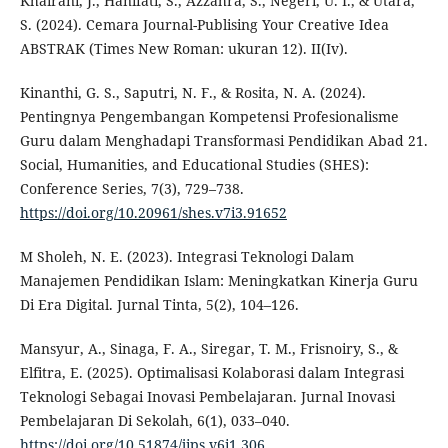
Khairani, J., Hanifati, S., Azzahra, S., Negeri, U. I., & Utara,
S. (2024). Cemara Journal-Publising Your Creative Idea
ABSTRAK (Times New Roman: ukuran 12). II(Iv).
Kinanthi, G. S., Saputri, N. F., & Rosita, N. A. (2024).
Pentingnya Pengembangan Kompetensi Profesionalisme
Guru dalam Menghadapi Transformasi Pendidikan Abad 21.
Social, Humanities, and Educational Studies (SHES):
Conference Series, 7(3), 729–738.
https://doi.org/10.20961/shes.v7i3.91652
M Sholeh, N. E. (2023). Integrasi Teknologi Dalam
Manajemen Pendidikan Islam: Meningkatkan Kinerja Guru
Di Era Digital. Jurnal Tinta, 5(2), 104–126.
Mansyur, A., Sinaga, F. A., Siregar, T. M., Frisnoiry, S., &
Elfitra, E. (2025). Optimalisasi Kolaborasi dalam Integrasi
Teknologi Sebagai Inovasi Pembelajaran. Jurnal Inovasi
Pembelajaran Di Sekolah, 6(1), 033–040.
https://doi.org/10.51874/jips.v6i1.306