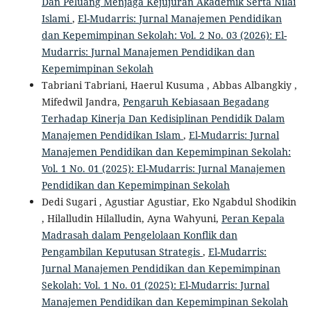
Dan Peluang Menjaga Kejujuran Akademik Serta Nilai
Islami
,
El-Mudarris: Jurnal Manajemen Pendidikan
dan Kepemimpinan Sekolah: Vol. 2 No. 03 (2026): El-
Mudarris: Jurnal Manajemen Pendidikan dan
Kepemimpinan Sekolah
Tabriani Tabriani, Haerul Kusuma , Abbas Albangkiy ,
Mifedwil Jandra,
Pengaruh Kebiasaan Begadang
Terhadap Kinerja Dan Kedisiplinan Pendidik Dalam
Manajemen Pendidikan Islam
,
El-Mudarris: Jurnal
Manajemen Pendidikan dan Kepemimpinan Sekolah:
Vol. 1 No. 01 (2025): El-Mudarris: Jurnal Manajemen
Pendidikan dan Kepemimpinan Sekolah
Dedi Sugari , Agustiar Agustiar, Eko Ngabdul Shodikin
, Hilalludin Hilalludin, Ayna Wahyuni,
Peran Kepala
Madrasah dalam Pengelolaan Konflik dan
Pengambilan Keputusan Strategis
,
El-Mudarris:
Jurnal Manajemen Pendidikan dan Kepemimpinan
Sekolah: Vol. 1 No. 01 (2025): El-Mudarris: Jurnal
Manajemen Pendidikan dan Kepemimpinan Sekolah