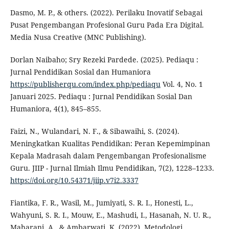
Dasmo, M. P., & others. (2022). Perilaku Inovatif Sebagai
Pusat Pengembangan Profesional Guru Pada Era Digital.
Media Nusa Creative (MNC Publishing).
Dorlan Naibaho; Sry Rezeki Pardede. (2025). Pediaqu :
Jurnal Pendidikan Sosial dan Humaniora
https://publisherqu.com/index.php/pediaqu
Vol. 4, No. 1
Januari 2025. Pediaqu : Jurnal Pendidikan Sosial Dan
Humaniora, 4(1), 845–855.
Faizi, N., Wulandari, N. F., & Sibawaihi, S. (2024).
Meningkatkan Kualitas Pendidikan: Peran Kepemimpinan
Kepala Madrasah dalam Pengembangan Profesionalisme
Guru. JIIP - Jurnal Ilmiah Ilmu Pendidikan, 7(2), 1228–1233.
https://doi.org/10.54371/jiip.v7i2.3337
Fiantika, F. R., Wasil, M., Jumiyati, S. R. I., Honesti, L.,
Wahyuni, S. R. I., Mouw, E., Mashudi, I., Hasanah, N. U. R.,
Maharani, A., & Ambarwati, K. (2022). Metodologi