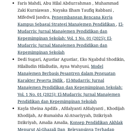
Faris Mahdi, Abu Hilal Abdurrahman , Muhammad
Zaki Kurniawan , Nayaka Ilham Taufiq Rabbani ,
Mifedwil Jandra,
Pengembangan Rencana Kerja
Kampus Sebagai Strategi Manajemen Pendidikan
,
El-
Mudarris: Jurnal Manajemen Pendidikan dan
Kepemimpinan Sekolah: Vol. 1 No. 01 (2025): El-
Mudarris: Jurnal Manajemen Pendidikan dan
Kepemimpinan Sekolah
Dedi Sugari, Agustiar Agustiar, Eko Ngabdul Shodikin,
Hilalludin Hilalludin, Ayna Wahyuni,
Model
Manajemen Berbasis Pesantren dalam Penguatan
Karakter Peserta Didik
,
El-Mudarris: Jurnal
Manajemen Pendidikan dan Kepemimpinan Sekolah:
Vol. 1 No. 01 (2025): El-Mudarris: Jurnal Manajemen
Pendidikan dan Kepemimpinan Sekolah
Kayla Sheina Apdifa , Afdalyanti Afdalyanti , Khodijah
Khodijah, Ar-Rumaisha Al-Atsariyyah, Dzikriyah
Dzikriyah, Amalia Amalia,
Konsep Pendidikan Akhlak
Menurut Al-Ghazali Dan Relevansinya Terhadap