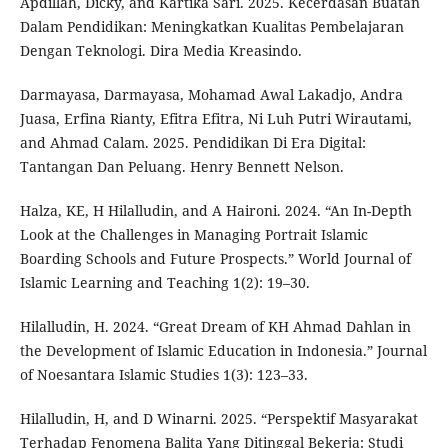
Apdillah, Dicky, and Kartika Sari. 2025. Kecerdasan Buatan
Dalam Pendidikan: Meningkatkan Kualitas Pembelajaran
Dengan Teknologi. Dira Media Kreasindo.
Darmayasa, Darmayasa, Mohamad Awal Lakadjo, Andra
Juasa, Erfina Rianty, Efitra Efitra, Ni Luh Putri Wirautami,
and Ahmad Calam. 2025. Pendidikan Di Era Digital:
Tantangan Dan Peluang. Henry Bennett Nelson.
Halza, KE, H Hilalludin, and A Haironi. 2024. “An In-Depth
Look at the Challenges in Managing Portrait Islamic
Boarding Schools and Future Prospects.” World Journal of
Islamic Learning and Teaching 1(2): 19–30.
Hilalludin, H. 2024. “Great Dream of KH Ahmad Dahlan in
the Development of Islamic Education in Indonesia.” Journal
of Noesantara Islamic Studies 1(3): 123–33.
Hilalludin, H, and D Winarni. 2025. “Perspektif Masyarakat
Terhadap Fenomena Balita Yang Ditinggal Bekerja: Studi