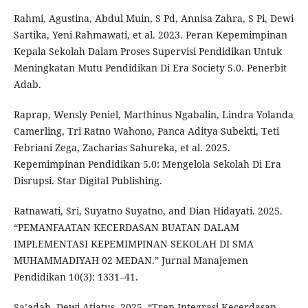
Rahmi, Agustina, Abdul Muin, S Pd, Annisa Zahra, S Pi, Dewi
Sartika, Yeni Rahmawati, et al. 2023. Peran Kepemimpinan
Kepala Sekolah Dalam Proses Supervisi Pendidikan Untuk
Meningkatan Mutu Pendidikan Di Era Society 5.0. Penerbit
Adab.
Raprap, Wensly Peniel, Marthinus Ngabalin, Lindra Yolanda
Camerling, Tri Ratno Wahono, Panca Aditya Subekti, Teti
Febriani Zega, Zacharias Sahureka, et al. 2025.
Kepemimpinan Pendidikan 5.0: Mengelola Sekolah Di Era
Disrupsi. Star Digital Publishing.
Ratnawati, Sri, Suyatno Suyatno, and Dian Hidayati. 2025.
“PEMANFAATAN KECERDASAN BUATAN DALAM
IMPLEMENTASI KEPEMIMPINAN SEKOLAH DI SMA
MUHAMMADIYAH 02 MEDAN.” Jurnal Manajemen
Pendidikan 10(3): 1331–41.
Sa’adah, Dewi Atiatus. 2025. “Tren Integrasi Kecerdasan