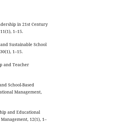
adership in 21st Century
11(1), 1–15.
 and Sustainable School
30(1), 1–15.
ip and Teacher
 and School-Based
cational Management,
ship and Educational
l Management, 12(1), 1–