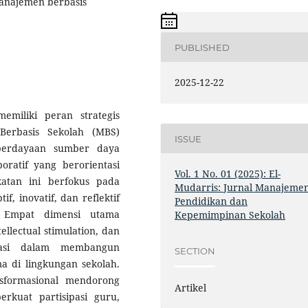
anajemen berbasis
PUBLISHED
2025-12-22
emiliki peran strategis
Berbasis Sekolah (MBS)
ISSUE
emberdayaan sumber daya
ratif yang berorientasi
Vol. 1 No. 01 (2025): El-
atan ini berfokus pada
Mudarris: Jurnal Manajeme
, inovatif, dan reflektif
Pendidikan dan
. Empat dimensi utama
Kepemimpinan Sekolah
tellectual stimulation, dan
ndasi dalam membangun
SECTION
ma di lingkungan sekolah.
sformasional mendorong
Artikel
rkuat partisipasi guru,