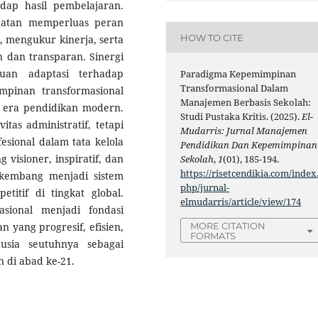
dap hasil pembelajaran.
buatan memperluas peran
HOW TO CITE
, mengukur kinerja, serta
n dan transparan. Sinergi
puan adaptasi terhadap
Paradigma Kepemimpinan
Transformasional Dalam
pinan transformasional
Manajemen Berbasis Sekolah:
 era pendidikan modern.
Studi Pustaka Kritis. (2025).
El-
tas administratif, tetapi
Mudarris: Jurnal Manajemen
esional dalam tata kelola
Pendidikan Dan Kepemimpinan
visioner, inspiratif, dan
Sekolah
,
1
(01), 185-194.
https://risetcendikia.com/index
rkembang menjadi sistem
php/jurnal-
titif di tingkat global.
elmudarris/article/view/174
sional menjadi fondasi
MORE CITATION
 yang progresif, efisien,
FORMATS
sia seutuhnya sebagai
 di abad ke-21.