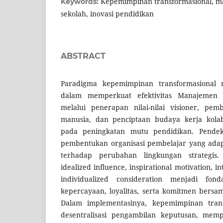
Kepemimpinan transformasional, m
Keywords:
sekolah, inovasi pendidikan
ABSTRACT
Paradigma kepemimpinan transformasional m
dalam memperkuat efektivitas Manajemen 
melalui penerapan nilai-nilai visioner, p
manusia, dan penciptaan budaya kerja kolabo
pada peningkatan mutu pendidikan. Pendek
pembentukan organisasi pembelajar yang adaptif
terhadap perubahan lingkungan strategis
idealized influence, inspirational motivation, in
individualized consideration menjadi fo
kepercayaan, loyalitas, serta komitmen bersa
Dalam implementasinya, kepemimpinan tran
desentralisasi pengambilan keputusan, mempe