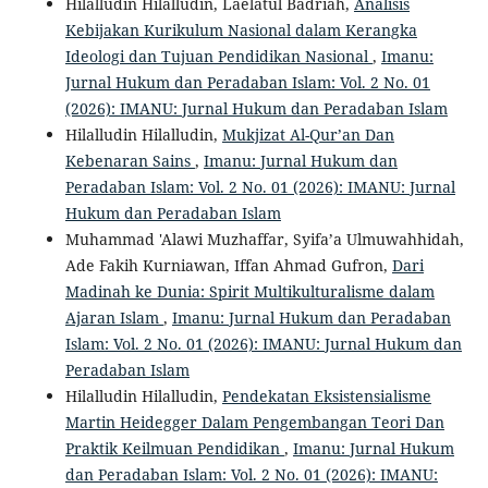
Hilalludin Hilalludin, Laelatul Badriah,
Analisis
Kebijakan Kurikulum Nasional dalam Kerangka
Ideologi dan Tujuan Pendidikan Nasional
,
Imanu:
Jurnal Hukum dan Peradaban Islam: Vol. 2 No. 01
(2026): IMANU: Jurnal Hukum dan Peradaban Islam
Hilalludin Hilalludin,
Mukjizat Al-Qur’an Dan
Kebenaran Sains
,
Imanu: Jurnal Hukum dan
Peradaban Islam: Vol. 2 No. 01 (2026): IMANU: Jurnal
Hukum dan Peradaban Islam
Muhammad 'Alawi Muzhaffar, Syifa’a Ulmuwahhidah,
Ade Fakih Kurniawan, Iffan Ahmad Gufron,
Dari
Madinah ke Dunia: Spirit Multikulturalisme dalam
Ajaran Islam
,
Imanu: Jurnal Hukum dan Peradaban
Islam: Vol. 2 No. 01 (2026): IMANU: Jurnal Hukum dan
Peradaban Islam
Hilalludin Hilalludin,
Pendekatan Eksistensialisme
Martin Heidegger Dalam Pengembangan Teori Dan
Praktik Keilmuan Pendidikan
,
Imanu: Jurnal Hukum
dan Peradaban Islam: Vol. 2 No. 01 (2026): IMANU: