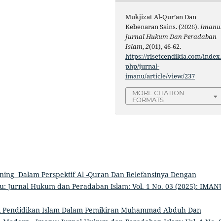
Mukjizat Al-Qur’an Dan
Kebenaran Sains. (2026).
Imanu
Jurnal Hukum Dan Peradaban
Islam
,
2
(01), 46-62.
https://risetcendikia.com/index
php/jurnal-
imanu/article/view/237
MORE CITATION
FORMATS
ning Dalam Perspektif Al -Quran Dan Relefansinya Dengan
: Jurnal Hukum dan Peradaban Islam: Vol. 1 No. 03 (2025): IMAN
i Pendidikan Islam Dalam Pemikiran Muhammad Abduh Dan