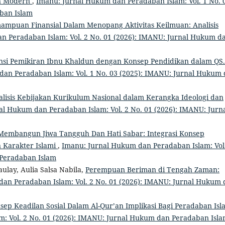
an Modern
,
Imanu: Jurnal Hukum dan Peradaban Islam: Vol. 1 No. 
ban Islam
ampuan Finansial Dalam Menopang Aktivitas Keilmuan: Analisis
n Peradaban Islam: Vol. 2 No. 01 (2026): IMANU: Jurnal Hukum d
nsi Pemikiran Ibnu Khaldun dengan Konsep Pendidikan dalam QS.
an Peradaban Islam: Vol. 1 No. 03 (2025): IMANU: Jurnal Hukum
alisis Kebijakan Kurikulum Nasional dalam Kerangka Ideologi dan
al Hukum dan Peradaban Islam: Vol. 2 No. 01 (2026): IMANU: Jurn
Membangun Jiwa Tangguh Dan Hati Sabar: Integrasi Konsep
 Karakter Islami
,
Imanu: Jurnal Hukum dan Peradaban Islam: Vol
 Peradaban Islam
ulay, Aulia Salsa Nabila,
Perempuan Beriman di Tengah Zaman:
an Peradaban Islam: Vol. 2 No. 01 (2026): IMANU: Jurnal Hukum
sep Keadilan Sosial Dalam Al-Qur’an Implikasi Bagi Peradaban Is
: Vol. 2 No. 01 (2026): IMANU: Jurnal Hukum dan Peradaban Isl