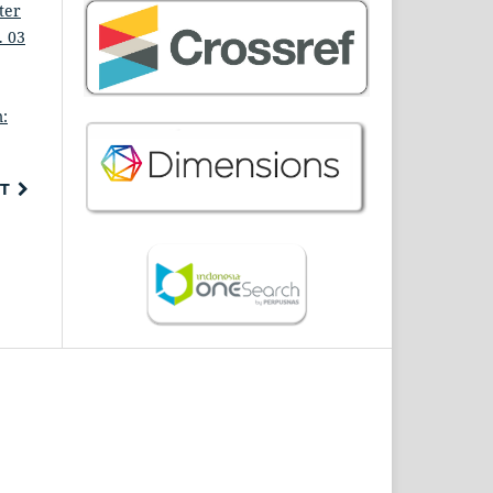
ter
. 03
:
T