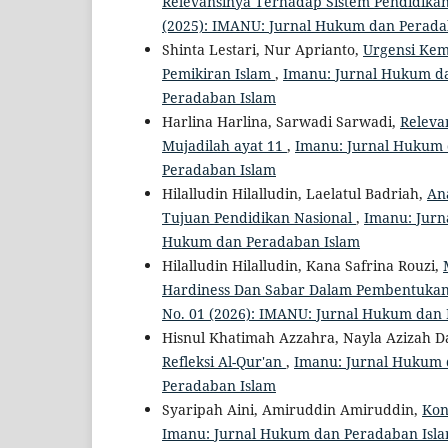
Relevansinya Terhadap Sistem Pendidik
(2025): IMANU: Jurnal Hukum dan Perada
Shinta Lestari, Nur Aprianto,
Urgensi Kem
Pemikiran Islam
,
Imanu: Jurnal Hukum da
Peradaban Islam
Harlina Harlina, Sarwadi Sarwadi,
Releva
Mujadilah ayat 11
,
Imanu: Jurnal Hukum d
Peradaban Islam
Hilalludin Hilalludin, Laelatul Badriah,
An
Tujuan Pendidikan Nasional
,
Imanu: Jurn
Hukum dan Peradaban Islam
Hilalludin Hilalludin, Kana Safrina Rouzi,
Hardiness Dan Sabar Dalam Pembentukan
No. 01 (2026): IMANU: Jurnal Hukum dan
Hisnul Khatimah Azzahra, Nayla Azizah Da
Refleksi Al-Qur'an
,
Imanu: Jurnal Hukum d
Peradaban Islam
Syaripah Aini, Amiruddin Amiruddin,
Kon
Imanu: Jurnal Hukum dan Peradaban Islam