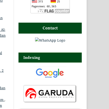
03
an
Contact
 Al-
 dan
al
Indexing
. 2
 dan
lam
,
am