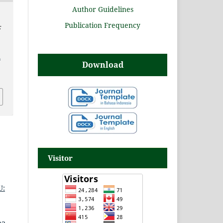
Author Guidelines
Publication Frequency
:
.
Download
Visitor
U: