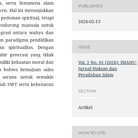
a, serta fenomena alam
PUBLISHED
ern. Hal ini menunjukkan
pedoman spiritual, tetapi
2026-02-13
mendorong manusia untuk
tegrasi antara wahyu dan
un paradigma pendidikan
ISSUE
n spiritualitas. Dengan
ahir generasi yang tidak
emiliki kekuatan moral dan
Vol. 2 No. 01 (2026): IMANU:
Jurnal Hukum dan
n bahwa kemajuan sains
Peradaban Islam
 sarana untuk semakin
lah SWT serta kebenaran
SECTION
Artikel
HOW TO CITE