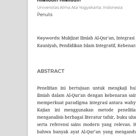
Hilalludin Hilalludin
Universitas Alma Ata Yogyakarta, Indonesia
Penulis
Mukjizat Ilmiah Al-Qur'an, Integras
Keywords:
Kauniyah, Pendidikan Islam Integratif, Kebena
ABSTRACT
Penelitian ini bertujuan untuk mengkaji h
ilmiah dalam Al-Qur'an dengan kebenaran sai
memperkuat paradigma integrasi antara wahy
Kajian ini menggunakan metode peneliti
menganalisis berbagai literatur tafsir, buku ulu
serta referensi sains modern yang relevan. 
bahwa banyak ayat Al-Qur’an yang mengandung