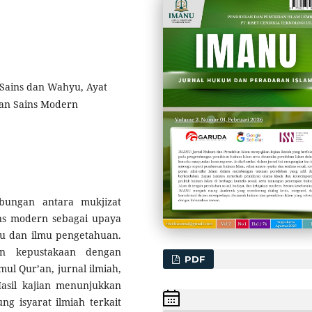
i Sains dan Wahyu, Ayat
ran Sains Modern
ubungan antara mukjizat
ns modern sebagai upaya
u dan ilmu pengetahuan.
an kepustakaan dengan
PDF
mul Qur’an, jurnal ilmiah,
Hasil kajian menunjukkan
 isyarat ilmiah terkait