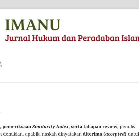
e
), pemeriksaan
Similarity Index
, serta tahapan review
, penulis
 demikian, apabila naskah dinyatakan
diterima (
accepted
)
untu