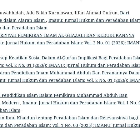
muwahhidah, Ade Fakih Kurniawan, Iffan Ahmad Gufron,
Dari
me dalam Ajaran Islam
,
Imanu: Jurnal Hukum dan Peradaban Islam
um dan Peradaban Islam
IYYAH PEMIKIRAN IMAM AL-GHAZALI DAN KEDUDUKANNYA
u: Jurnal Hukum dan Peradaban Islam: Vol. 2 No. 01 (2026): IMAN
sep Keadilan Sosial Dalam Al-Qur’an Implikasi Bagi Peradaban Is
: Vol. 2 No. 01 (2026): IMANU: Jurnal Hukum dan Peradaban Isl
kiran Pendidikan Imam Muhammad Abduh Dan Peranannya Dala
nu: Jurnal Hukum dan Peradaban Islam: Vol. 2 No. 01 (2026): IMA
i Pendidikan Islam Dalam Pemikiran Muhammad Abduh Dan
an Modern
,
Imanu: Jurnal Hukum dan Peradaban Islam: Vol. 1 No. 
ban Islam
an Ibnu Khaldun tentang Peradaban Islam dan Relevansinya bagi
m dan Peradaban Islam: Vol. 1 No. 03 (2025): IMANU: Jurnal Huk