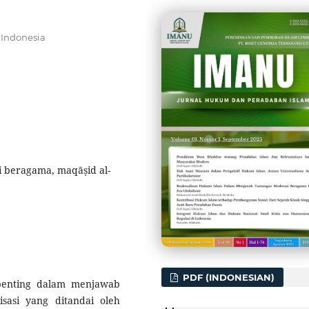
 Indonesia
i beragama, maqāṣid al-
PDF (INDONESIAN)
enting dalam menjawab
sasi yang ditandai oleh