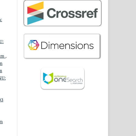
:
U:
lam
,
am
m
NU:
03
um