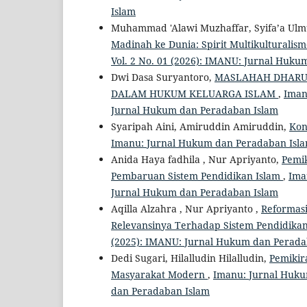
Islam
Muhammad 'Alawi Muzhaffar, Syifa’a Ul
Madinah ke Dunia: Spirit Multikulturalis
Vol. 2 No. 01 (2026): IMANU: Jurnal Huk
Dwi Dasa Suryantoro,
MASLAHAH DHARUR
DALAM HUKUM KELUARGA ISLAM
,
Iman
Jurnal Hukum dan Peradaban Islam
Syaripah Aini, Amiruddin Amiruddin,
Kon
Imanu: Jurnal Hukum dan Peradaban Islam
Anida Haya fadhila , Nur Apriyanto,
Pemi
Pembaruan Sistem Pendidikan Islam
,
Ima
Jurnal Hukum dan Peradaban Islam
Aqilla Alzahra , Nur Apriyanto ,
Reformas
Relevansinya Terhadap Sistem Pendidik
(2025): IMANU: Jurnal Hukum dan Perada
Dedi Sugari, Hilalludin Hilalludin,
Pemikir
Masyarakat Modern
,
Imanu: Jurnal Huku
dan Peradaban Islam