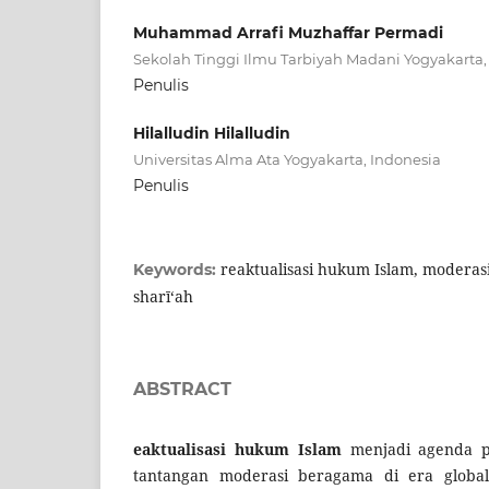
Muhammad Arrafi Muzhaffar Permadi
Sekolah Tinggi Ilmu Tarbiyah Madani Yogyakarta,
Penulis
Hilalludin Hilalludin
Universitas Alma Ata Yogyakarta, Indonesia
Penulis
reaktualisasi hukum Islam, moderas
Keywords:
sharī‘ah
ABSTRACT
eaktualisasi hukum Islam
menjadi agenda p
tantangan moderasi beragama di era globali