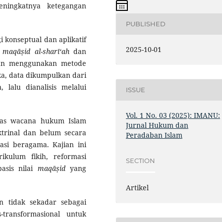
meningkatnya ketegangan
PUBLISHED
 konseptual dan aplikatif
2025-10-01
s
maqāṣid al-sharī‘ah
dan
gan menggunakan metode
taka, data dikumpulkan dari
 lalu dianalisis melalui
ISSUE
Vol. 1 No. 03 (2025): IMANU:
as wacana hukum Islam
Jurnal Hukum dan
trinal dan belum secara
Peradaban Islam
asi beragama. Kajian ini
ikulum fikih, reformasi
SECTION
basis nilai
maqāṣid
yang
Artikel
n tidak sekadar sebagai
-transformasional untuk