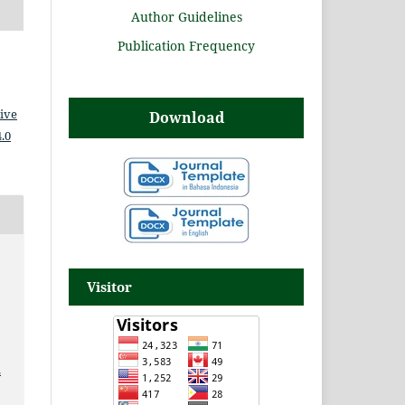
Author Guidelines
Publication Frequency
ive
Download
.0
Visitor
.