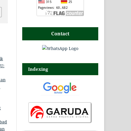
Contact
ik
NU:
Indexing
dan
n
:
Abad
ban