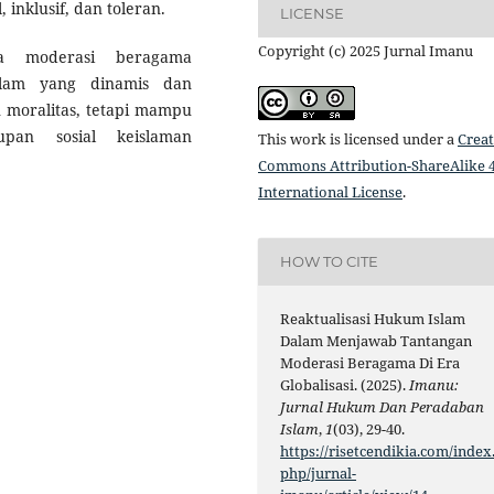
inklusif, dan toleran.
LICENSE
Copyright (c) 2025 Jurnal Imanu
wa moderasi beragama
lam yang dinamis dan
n moralitas, tetapi mampu
pan sosial keislaman
This work is licensed under a
Creat
Commons Attribution-ShareAlike 4
International License
.
HOW TO CITE
Reaktualisasi Hukum Islam
Dalam Menjawab Tantangan
Moderasi Beragama Di Era
Globalisasi. (2025).
Imanu:
Jurnal Hukum Dan Peradaban
Islam
,
1
(03), 29-40.
https://risetcendikia.com/index
php/jurnal-