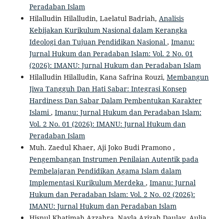
Peradaban Islam
Hilalludin Hilalludin, Laelatul Badriah,
Analisis
Kebijakan Kurikulum Nasional dalam Kerangka
Ideologi dan Tujuan Pendidikan Nasional
,
Imanu:
Jurnal Hukum dan Peradaban Islam: Vol. 2 No. 01
(2026): IMANU: Jurnal Hukum dan Peradaban Islam
Hilalludin Hilalludin, Kana Safrina Rouzi,
Membangun
Jiwa Tangguh Dan Hati Sabar: Integrasi Konsep
Hardiness Dan Sabar Dalam Pembentukan Karakter
Islami
,
Imanu: Jurnal Hukum dan Peradaban Islam:
Vol. 2 No. 01 (2026): IMANU: Jurnal Hukum dan
Peradaban Islam
Muh. Zaedul Khaer, Aji Joko Budi Pramono ,
Pengembangan Instrumen Penilaian Autentik pada
Pembelajaran Pendidikan Agama Islam dalam
Implementasi Kurikulum Merdeka
,
Imanu: Jurnal
Hukum dan Peradaban Islam: Vol. 2 No. 02 (2026):
IMANU: Jurnal Hukum dan Peradaban Islam
Hisnul Khatimah Azzahra, Nayla Azizah Daulay, Aulia