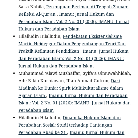
Salsa Nabila,
Perempuan Beriman di Tengah Zaman:
Refleksi Al-Qur'an
,
Imanu: Jurnal Hukum dan
Peradaban Islam: Vol. 2 No. 01 (2026): IMANU: Jurnal
Hukum dan Peradaban Islam
Hilalludin Hilalludin,
Pendekatan Eksistensialisme
Martin Heidegger Dalam Pengembangan Teori Dan
Praktik Keilmuan Pendidikan
,
Imanu: Jurnal Hukum
dan Peradaban Islam: Vol. 2 No. 01 (2026): IMANU:
Jurnal Hukum dan Peradaban Islam
Muhammad 'Alawi Muzhaffar, Syifa’a Ulmuwahhidah,
Ade Fakih Kurniawan, Iffan Ahmad Gufron,
Dari
Madinah ke Dunia: Spirit Multikulturalisme dalam
Ajaran Islam
,
Imanu: Jurnal Hukum dan Peradaban
Islam: Vol. 2 No. 01 (2026): IMANU: Jurnal Hukum dan
Peradaban Islam
Hilalludin Hilalludin,
Dinamika Hukum Islam dan
Perubahan Sosial: Studi terhadap Tantangan
Peradaban Abad ke-21
,
Imanu: Jurnal Hukum dan