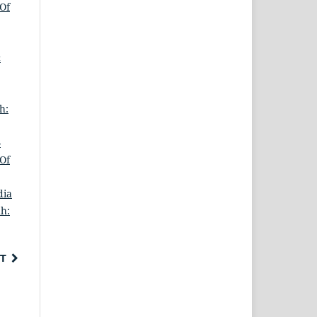
 Of
c
h:
-
 Of
dia
ah:
T