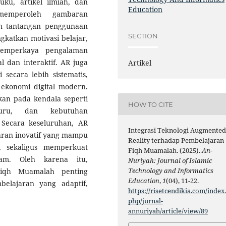
ku, artikel ilmiah, dan
Education
memperoleh gambaran
an tantangan penggunaan
SECTION
katkan motivasi belajar,
emperkaya pengalaman
l dan interaktif. AR juga
Artikel
ecara lebih sistematis,
ekonomi digital modern.
an pada kendala seperti
HOW TO CITE
guru, dan kebutuhan
Secara keseluruhan, AR
Integrasi Teknologi Augmente
aran inovatif yang mampu
Reality terhadap Pembelajaran
, sekaligus memperkuat
Fiqh Muamalah. (2025).
An-
lam. Oleh karena itu,
Nuriyah: Journal of Islamic
Technology and Informatics
iqh Muamalah penting
Education
,
1
(04), 11-22.
belajaran yang adaptif,
https://risetcendikia.com/index
php/jurnal-
annuriyah/article/view/89