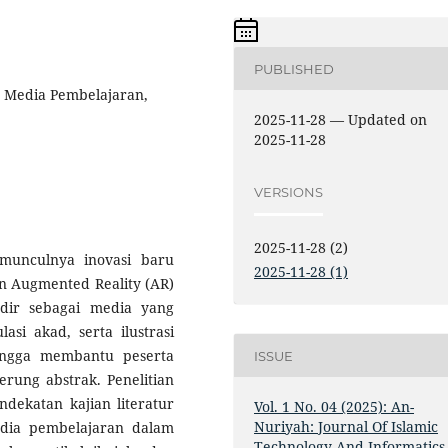
PUBLISHED
 Media Pembelajaran,
2025-11-28 — Updated on
2025-11-28
VERSIONS
2025-11-28 (2)
munculnya inovasi baru
2025-11-28 (1)
n Augmented Reality (AR)
dir sebagai media yang
asi akad, serta ilustrasi
hingga membantu peserta
ISSUE
ung abstrak. Penelitian
dekatan kajian literatur
Vol. 1 No. 04 (2025): An-
Nuriyah: Journal Of Islamic
edia pembelajaran dalam
Technology And Informatics