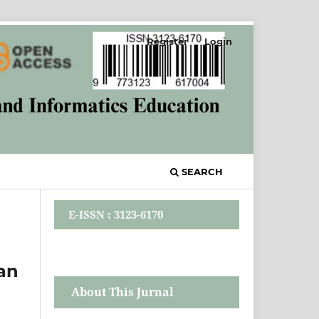
Register
Login
SEARCH
E-ISSN : 3123-6170
an
About This Jurnal