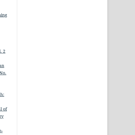
ning
. 2
an
 No.
ah:
l of
gy
n-