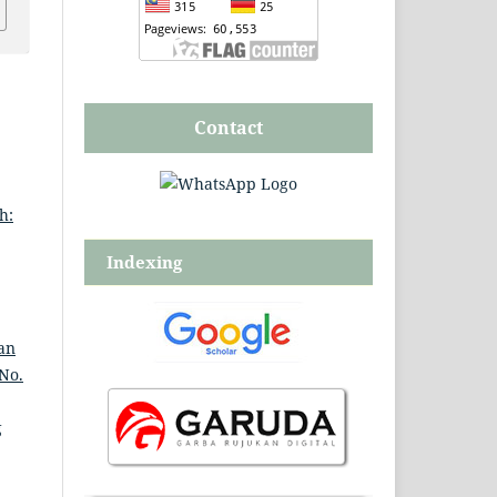
Contact
h:
Indexing
an
 No.
g