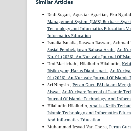
Similar Articles
Dedi Sugari, Agustiar Agustiar, Eko Ngabd
Management System (LMS) Berbasis Syari
Technology and Informatics Education: Vol
Informatics Education
Ismalia Ismalia, Raswan Raswan, Achmad 
Sosial Pembelajaran Bahasa Arab
,
An-Nuri
No. 01 (2026): An-Nuriyah: Journal Of Isl
Umi Maslichah , Hilalludin Hilalludin,
Kebi
Risiko yang Harus Diantisipasi
,
An-Nuriyah
01 (2026): An-Nuriyah: Journal Of Islamic
Sri Ningsih ,
Peran Guru PAI dalam Mengin
Siswa
,
An-Nuriyah: Journal of Islamic Tec
Journal Of Islamic Technology And Inform
Hilalludin Hilalludin,
Analisis Kritis Terh
Islamic Technology and Informatics Educat
And Informatics Education
Muhammad Irsyad Van Thera,
Peran Guru