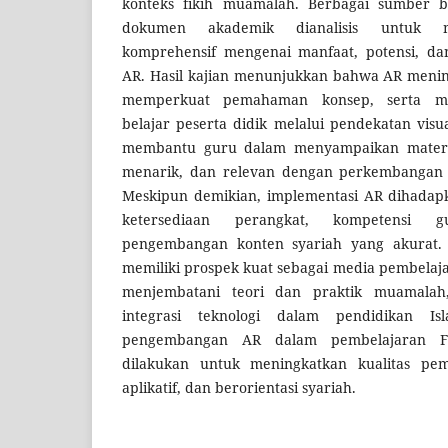
konteks fikih muamalah. Berbagai sumber bu
dokumen akademik dianalisis untuk 
komprehensif mengenai manfaat, potensi, d
AR. Hasil kajian menunjukkan bahwa AR mening
memperkuat pemahaman konsep, serta m
belajar peserta didik melalui pendekatan visua
membantu guru dalam menyampaikan materi s
menarik, dan relevan dengan perkembangan 
Meskipun demikian, implementasi AR dihadapk
ketersediaan perangkat, kompetensi 
pengembangan konten syariah yang akurat. 
memiliki prospek kuat sebagai media pembelaj
menjembatani teori dan praktik muamalah
integrasi teknologi dalam pendidikan Is
pengembangan AR dalam pembelajaran F
dilakukan untuk meningkatkan kualitas pem
aplikatif, dan berorientasi syariah.