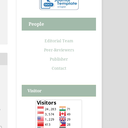
People
Editorial Team
Peer-Reviewers
Publisher
Contact
d
Visitor
.