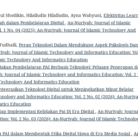
ul Shodikin, Hilalludin Hilalludin, Ayna Wahyuni,
Efektivitas Lear
ah dalam Pembelajaran Digital
,
An-Nuriyah: Journal of Islamic
. 1 No. 04 (2025): An-Nuriyah: Journal Of Islamic Technology And
Fudhaili,
Peran Teknologi Dalam Mendukung Aspek Psikologis Dan
yah: Journal of Islamic Technology and Informatics Education: Vol
amic Technology And Informatics Education
jakan Pembelajaran PAI Berbasis Teknologi: Peluang Penerapan d
: Journal of Islamic Technology and Informatics Education: Vol. 2
 Technology And Informatics Education
tegrasikan Teknologi Digital untuk Meningkatkan Minat Belajar
hnology and Informatics Education: Vol. 2 No. 02 (2026): An-Nuriy
atics Education
adap Implementasi Kebijakan Pai Di Era Digital
,
An-Nuriyah: Journa
ion: Vol. 2 No. 03 (2026): An-Nuriyah: Journal Of Islamic Technolo
 PAI dalam Membentuk Etika Digital Siswa di Era Media Sosial
,
A