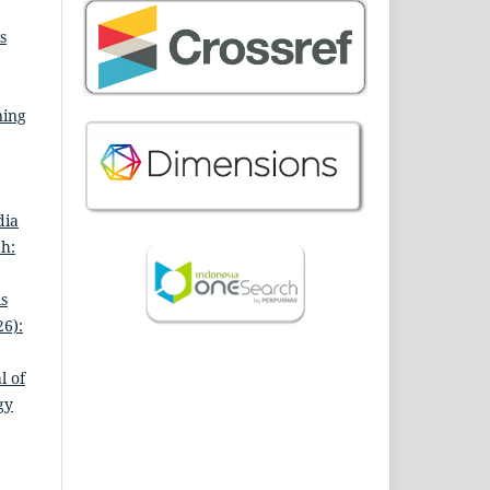
s
ning
dia
ah:
is
26):
l of
gy