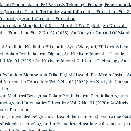
jakan Pembelajaran PAI Berbasis Teknologi: Peluang Penerapan d
: Journal of Islamic Technology and Informatics Education: Vol. 2
 Technology And Informatics Education
lam dalam Menghadapi Krisis Moral di Era Digital
,
An-Nuriyah:
ics Education: Vol. 2 No. 02 (2026): An-Nuriyah: Journal Of Islami
ul Shodikin, Hilalludin Hilalludin, Ayna Wahyuni,
Efektivitas Lear
ah dalam Pembelajaran Digital
,
An-Nuriyah: Journal of Islamic
. 1 No. 04 (2025): An-Nuriyah: Journal Of Islamic Technology And
 PAI dalam Membentuk Etika Digital Siswa di Era Media Sosial
,
A
 Informatics Education: Vol. 2 No. 02 (2026): An-Nuriyah: Journal
tion
akan Moderasi Beragama Dalam Pembelajaran Pendidikan Agama
hnology and Informatics Education: Vol. 2 No. 01 (2026): An-Nuriya
atics Education
roni,
Konstruksi Religiusitas Siswa dalam Pembelajaran PAI Berbas
of Islamic Technology and Informatics Education: Vol. 2 No. 02 (20
y And Informatics Education