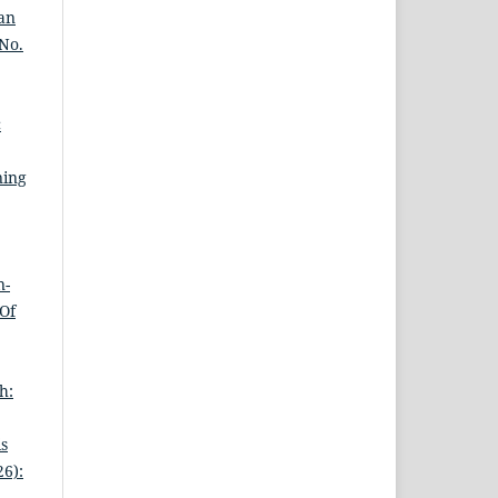
an
 No.
c
ning
n-
 Of
h:
is
26):