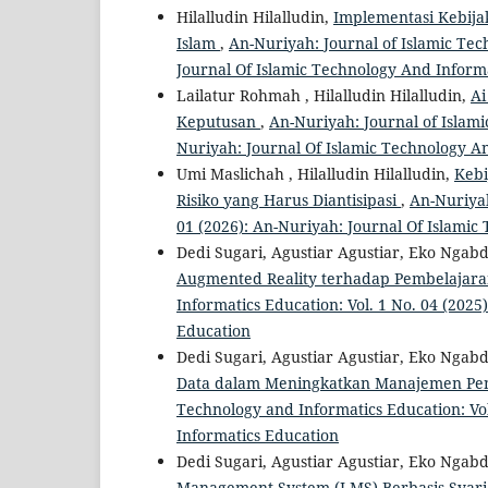
Hilalludin Hilalludin,
Implementasi Kebij
Islam
,
An-Nuriyah: Journal of Islamic Tec
Journal Of Islamic Technology And Inform
Lailatur Rohmah , Hilalludin Hilalludin,
Ai
Keputusan
,
An-Nuriyah: Journal of Islami
Nuriyah: Journal Of Islamic Technology A
Umi Maslichah , Hilalludin Hilalludin,
Kebi
Risiko yang Harus Diantisipasi
,
An-Nuriyah
01 (2026): An-Nuriyah: Journal Of Islamic
Dedi Sugari, Agustiar Agustiar, Eko Ngabd
Augmented Reality terhadap Pembelajar
Informatics Education: Vol. 1 No. 04 (202
Education
Dedi Sugari, Agustiar Agustiar, Eko Ngabd
Data dalam Meningkatkan Manajemen Pend
Technology and Informatics Education: Vol
Informatics Education
Dedi Sugari, Agustiar Agustiar, Eko Ngabd
Management System (LMS) Berbasis Syari