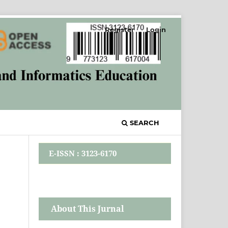
Register
Login
SEARCH
E-ISSN : 3123-6170
About This Jurnal