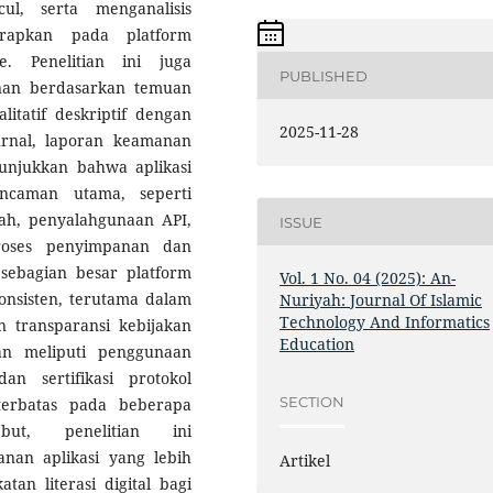
l, serta menganalisis
rapkan pada platform
e. Penelitian ini juga
PUBLISHED
an berdasarkan temuan
litatif deskriptif dengan
2025-11-28
jurnal, laporan keamanan
enunjukkan bahwa aplikasi
ncaman utama, seperti
mah, penyalahgunaan API,
ISSUE
roses penyimpanan dan
 sebagian besar platform
Vol. 1 No. 04 (2025): An-
nsisten, terutama dalam
Nuriyah: Journal Of Islamic
Technology And Informatics
n transparansi kebijakan
Education
kan meliputi penggunaan
an sertifikasi protokol
SECTION
erbatas pada beberapa
but, penelitian ini
an aplikasi yang lebih
Artikel
tan literasi digital bagi