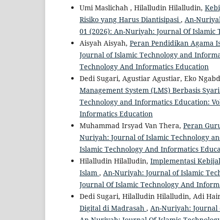
Umi Maslichah , Hilalludin Hilalludin,
Kebi
Risiko yang Harus Diantisipasi
,
An-Nuriyah
01 (2026): An-Nuriyah: Journal Of Islamic
Aisyah Aisyah,
Peran Pendidikan Agama Is
Journal of Islamic Technology and Informat
Technology And Informatics Education
Dedi Sugari, Agustiar Agustiar, Eko Ngabd
Management System (LMS) Berbasis Syari
Technology and Informatics Education: Vol
Informatics Education
Muhammad Irsyad Van Thera,
Peran Guru
Nuriyah: Journal of Islamic Technology and
Islamic Technology And Informatics Educa
Hilalludin Hilalludin,
Implementasi Kebij
Islam
,
An-Nuriyah: Journal of Islamic Tec
Journal Of Islamic Technology And Inform
Dedi Sugari, Hilalludin Hilalludin, Adi Hai
Digital di Madrasah
,
An-Nuriyah: Journal 
An-Nuriyah: Journal Of Islamic Technolog