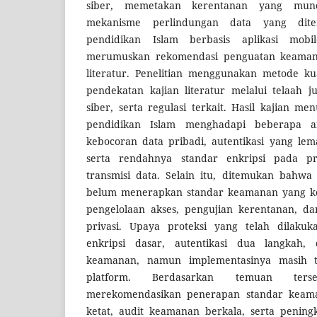
siber, memetakan kerentanan yang muncu
mekanisme perlindungan data yang dite
pendidikan Islam berbasis aplikasi mobil
merumuskan rekomendasi penguatan keaman
literatur. Penelitian menggunakan metode kua
pendekatan kajian literatur melalui telaah 
siber, serta regulasi terkait. Hasil kajian m
pendidikan Islam menghadapi beberapa a
kebocoran data pribadi, autentikasi yang le
serta rendahnya standar enkripsi pada p
transmisi data. Selain itu, ditemukan bahwa
belum menerapkan standar keamanan yang ko
pengelolaan akses, pengujian kerentanan, da
privasi. Upaya proteksi yang telah dilaku
enkripsi dasar, autentikasi dua langkah, d
keamanan, namun implementasinya masih t
platform. Berdasarkan temuan terse
merekomendasikan penerapan standar keaman
ketat, audit keamanan berkala, serta peningka