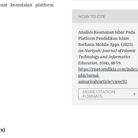
at keandalan platform
HOW TO CITE
Analisis Keamanan Siber Pada
Platform Pendidikan Islam
Berbasis Mobile Apps. (2025).
An-Nuriyah: Journal of Islamic
Technology and Informatics
Education
,
1
(04), 48-59.
https://risetcendikia.com/index
php/jurnal-
annuriyah/article/view/92
MORE CITATION
FORMATS
s)