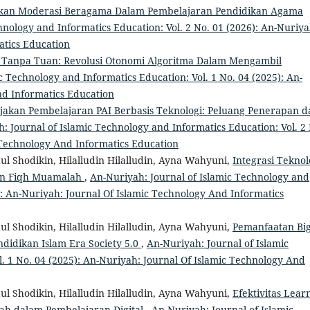
akan Moderasi Beragama Dalam Pembelajaran Pendidikan Agama
hnology and Informatics Education: Vol. 2 No. 01 (2026): An-Nuriya
atics Education
 Tanpa Tuan: Revolusi Otonomi Algoritma Dalam Mengambil
c Technology and Informatics Education: Vol. 1 No. 04 (2025): An-
nd Informatics Education
jakan Pembelajaran PAI Berbasis Teknologi: Peluang Penerapan d
: Journal of Islamic Technology and Informatics Education: Vol. 2
 Technology And Informatics Education
ul Shodikin, Hilalludin Hilalludin, Ayna Wahyuni,
Integrasi Teknol
an Fiqh Muamalah
,
An-Nuriyah: Journal of Islamic Technology and
5): An-Nuriyah: Journal Of Islamic Technology And Informatics
ul Shodikin, Hilalludin Hilalludin, Ayna Wahyuni,
Pemanfaatan Bi
idikan Islam Era Society 5.0
,
An-Nuriyah: Journal of Islamic
. 1 No. 04 (2025): An-Nuriyah: Journal Of Islamic Technology And
ul Shodikin, Hilalludin Hilalludin, Ayna Wahyuni,
Efektivitas Lear
ah dalam Pembelajaran Digital
,
An-Nuriyah: Journal of Islamic