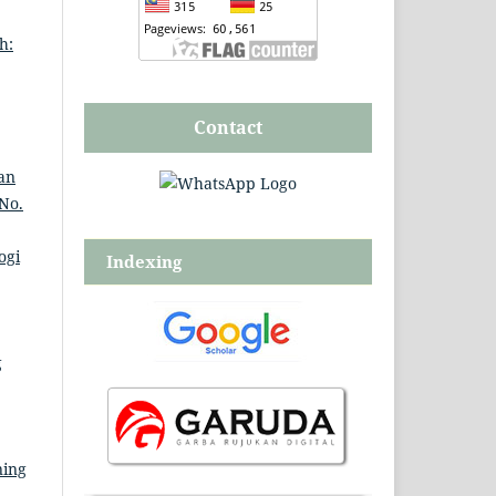
h:
Contact
an
 No.
ogi
Indexing
g
ning