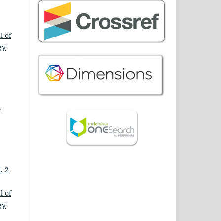
l of
gy
g
. 2
l of
gy