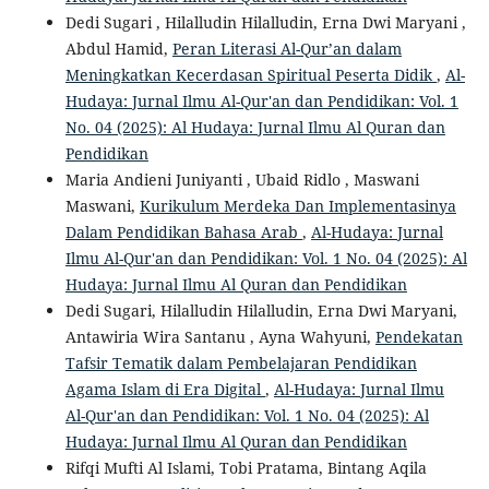
Dedi Sugari , Hilalludin Hilalludin, Erna Dwi Maryani ,
Abdul Hamid,
Peran Literasi Al-Qur’an dalam
Meningkatkan Kecerdasan Spiritual Peserta Didik
,
Al-
Hudaya: Jurnal Ilmu Al-Qur'an dan Pendidikan: Vol. 1
No. 04 (2025): Al Hudaya: Jurnal Ilmu Al Quran dan
Pendidikan
Maria Andieni Juniyanti , Ubaid Ridlo , Maswani
Maswani,
Kurikulum Merdeka Dan Implementasinya
Dalam Pendidikan Bahasa Arab
,
Al-Hudaya: Jurnal
Ilmu Al-Qur'an dan Pendidikan: Vol. 1 No. 04 (2025): Al
Hudaya: Jurnal Ilmu Al Quran dan Pendidikan
Dedi Sugari, Hilalludin Hilalludin, Erna Dwi Maryani,
Antawiria Wira Santanu , Ayna Wahyuni,
Pendekatan
Tafsir Tematik dalam Pembelajaran Pendidikan
Agama Islam di Era Digital
,
Al-Hudaya: Jurnal Ilmu
Al-Qur'an dan Pendidikan: Vol. 1 No. 04 (2025): Al
Hudaya: Jurnal Ilmu Al Quran dan Pendidikan
Rifqi Mufti Al Islami, Tobi Pratama, Bintang Aqila