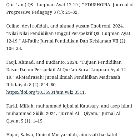
Qur ’ an ( QS . Luqman Ayat 12-19 ).” EDUSHOPIA: Journal of
Progressive Pedagogy 3 (1): 21–32.
Celine, devi rofidah, and ahmad yusam Thobroni. 2024.
“Nilai-Nilai Pendidikan Unggul Perspektif QS. Luqman Ayat
12-19.” Al-Fatih: Jurnal Pendidikan Dan Keislaman VII (2):
106–33.
Faoji, Ahmad, and Budianto. 2024. “Tujuan Pendidikan
Dasar Dalam Perspektif Al-Qur’an Surat Luqman Ayat 12-
19.” Al-Madrasah: Jurnal Ilmiah Pendidikan Madrasah
Ibtidaiyah 8 (2): 844–60.
https://doi.org/10.35931/am.v8i2.3511
.
Farid, Miftah, muhammad iqbal al Kautsary, and asep hilmi
muhammad Sidik. 2024. “Jurnal Al – Qiyam.” Jurnal Al-
Qiyam 5 (1): 1–15.
Hajar, Salwa, Umirul Musyarofah, ainussofi barkatul