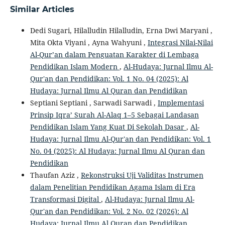
Similar Articles
Dedi Sugari, Hilalludin Hilalludin, Erna Dwi Maryani ,
Mita Okta Viyani , Ayna Wahyuni ,
Integrasi Nilai-Nilai
Al-Qur’an dalam Penguatan Karakter di Lembaga
Pendidikan Islam Modern
,
Al-Hudaya: Jurnal Ilmu Al-
Qur'an dan Pendidikan: Vol. 1 No. 04 (2025): Al
Hudaya: Jurnal Ilmu Al Quran dan Pendidikan
Septiani Septiani , Sarwadi Sarwadi ,
Implementasi
Prinsip Iqra’ Surah Al-Alaq 1–5 Sebagai Landasan
Pendidikan Islam Yang Kuat Di Sekolah Dasar
,
Al-
Hudaya: Jurnal Ilmu Al-Qur'an dan Pendidikan: Vol. 1
No. 04 (2025): Al Hudaya: Jurnal Ilmu Al Quran dan
Pendidikan
Thaufan Aziz ,
Rekonstruksi Uji Validitas Instrumen
dalam Penelitian Pendidikan Agama Islam di Era
Transformasi Digital
,
Al-Hudaya: Jurnal Ilmu Al-
Qur'an dan Pendidikan: Vol. 2 No. 02 (2026): Al
Hudaya: Jurnal Ilmu Al Quran dan Pendidikan