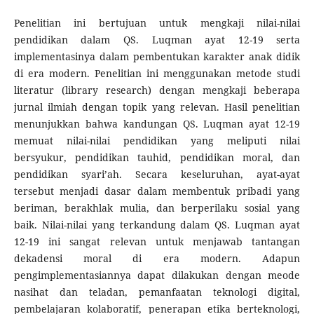
Penelitian ini bertujuan untuk mengkaji nilai-nilai
pendidikan dalam QS. Luqman ayat 12-19 serta
implementasinya dalam pembentukan karakter anak didik
di era modern. Penelitian ini menggunakan metode studi
literatur (library research) dengan mengkaji beberapa
jurnal ilmiah dengan topik yang relevan. Hasil penelitian
menunjukkan bahwa kandungan QS. Luqman ayat 12-19
memuat nilai-nilai pendidikan yang meliputi nilai
bersyukur, pendidikan tauhid, pendidikan moral, dan
pendidikan syari’ah. Secara keseluruhan, ayat-ayat
tersebut menjadi dasar dalam membentuk pribadi yang
beriman, berakhlak mulia, dan berperilaku sosial yang
baik. Nilai-nilai yang terkandung dalam QS. Luqman ayat
12-19 ini sangat relevan untuk menjawab tantangan
dekadensi moral di era modern. Adapun
pengimplementasiannya dapat dilakukan dengan meode
nasihat dan teladan, pemanfaatan teknologi digital,
pembelajaran kolaboratif, penerapan etika berteknologi,