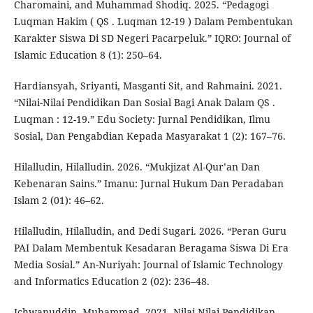
Charomaini, and Muhammad Shodiq. 2025. “Pedagogi
Luqman Hakim ( QS . Luqman 12-19 ) Dalam Pembentukan
Karakter Siswa Di SD Negeri Pacarpeluk.” IQRO: Journal of
Islamic Education 8 (1): 250–64.
Hardiansyah, Sriyanti, Masganti Sit, and Rahmaini. 2021.
“Nilai-Nilai Pendidikan Dan Sosial Bagi Anak Dalam QS .
Luqman : 12-19.” Edu Society: Jurnal Pendidikan, Ilmu
Sosial, Dan Pengabdian Kepada Masyarakat 1 (2): 167–76.
Hilalludin, Hilalludin. 2026. “Mukjizat Al-Qur’an Dan
Kebenaran Sains.” Imanu: Jurnal Hukum Dan Peradaban
Islam 2 (01): 46–62.
Hilalludin, Hilalludin, and Dedi Sugari. 2026. “Peran Guru
PAI Dalam Membentuk Kesadaran Beragama Siswa Di Era
Media Sosial.” An-Nuriyah: Journal of Islamic Technology
and Informatics Education 2 (02): 236–48.
Ichwanuddin, Muhammad. 2021. Nilai-Nilai Pendidikan