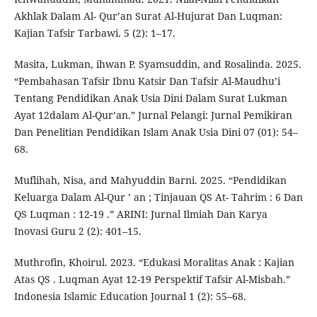
Akhlak Dalam Al- Qur’an Surat Al-Hujurat Dan Luqman:
Kajian Tafsir Tarbawi. 5 (2): 1–17.
Masita, Lukman, ihwan P. Syamsuddin, and Rosalinda. 2025.
“Pembahasan Tafsir Ibnu Katsir Dan Tafsir Al-Maudhu’i
Tentang Pendidikan Anak Usia Dini Dalam Surat Lukman
Ayat 12dalam Al-Qur’an.” Jurnal Pelangi: Jurnal Pemikiran
Dan Penelitian Pendidikan Islam Anak Usia Dini 07 (01): 54–
68.
Muflihah, Nisa, and Mahyuddin Barni. 2025. “Pendidikan
Keluarga Dalam Al-Qur ’ an ; Tinjauan QS At- Tahrim : 6 Dan
QS Luqman : 12-19 .” ARINI: Jurnal Ilmiah Dan Karya
Inovasi Guru 2 (2): 401–15.
Muthrofin, Khoirul. 2023. “Edukasi Moralitas Anak : Kajian
Atas QS . Luqman Ayat 12-19 Perspektif Tafsir Al-Misbah.”
Indonesia Islamic Education Journal 1 (2): 55–68.