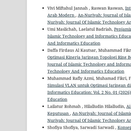
Vivi Miftahul Jannah , Raswan Raswan,
In
Arab Modern
,
An-Nuriyah: Journal of Isl
Nuriyah: Journal Of Islamic Technology A
Umi Maslichah, Laelatul Badriah,
Penjamin
Islamic Technology and Informatics Educat
And Informatics Education
Daffa Firdaus Al Kautsar, Muhammad Fikr
Optimasi Kinerja Jaringan Topologi Ring
Journal of Islamic Technology and Informat
Technology And Informatics Education
Muhammad Rafly Azmi, Muhamad Fikri, F
Simulasi VLAN untuk Optimasi Jaringan di
Informatics Education: Vol. 2 No. 01 (202
Education
Lailatur Rohmah , Hilalludin Hilalludin,
Ai
Keputusan
,
An-Nuriyah: Journal of Islami
Nuriyah: Journal Of Islamic Technology A
Shofiya Shofiya, Sarwadi Sarwadi ,
Konsep