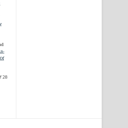
c
y
ad
n-
 Of
f 28