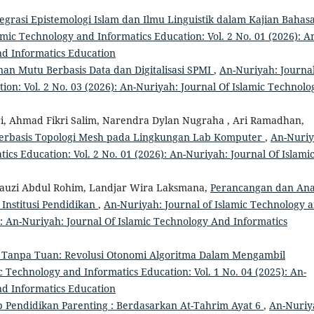
tegrasi Epistemologi Islam dan Ilmu Linguistik dalam Kajian Bahas
amic Technology and Informatics Education: Vol. 2 No. 01 (2026): A
nd Informatics Education
an Mutu Berbasis Data dan Digitalisasi SPMI
,
An-Nuriyah: Journal
ion: Vol. 2 No. 03 (2026): An-Nuriyah: Journal Of Islamic Technolo
i, Ahmad Fikri Salim, Narendra Dylan Nugraha , Ari Ramadhan,
 Berbasis Topologi Mesh pada Lingkungan Lab Komputer
,
An-Nuriy
ics Education: Vol. 2 No. 01 (2026): An-Nuriyah: Journal Of Islami
auzi Abdul Rohim, Landjar Wira Laksmana,
Perancangan dan Anal
 Institusi Pendidikan
,
An-Nuriyah: Journal of Islamic Technology 
6): An-Nuriyah: Journal Of Islamic Technology And Informatics
 Tanpa Tuan: Revolusi Otonomi Algoritma Dalam Mengambil
c Technology and Informatics Education: Vol. 1 No. 04 (2025): An-
nd Informatics Education
 Pendidikan Parenting : Berdasarkan At-Tahrim Ayat 6
,
An-Nuriy