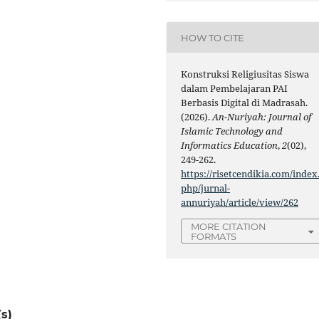
HOW TO CITE
Konstruksi Religiusitas Siswa
dalam Pembelajaran PAI
Berbasis Digital di Madrasah.
(2026).
An-Nuriyah: Journal of
Islamic Technology and
Informatics Education
,
2
(02),
249-262.
https://risetcendikia.com/index
php/jurnal-
annuriyah/article/view/262
MORE CITATION
FORMATS
s)