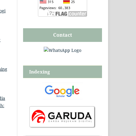
ogi
Contact
g
ning
Indexing
dia
ah: