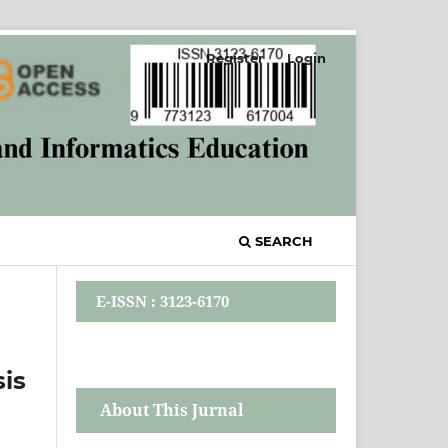
Register
Login
SEARCH
E-ISSN : 3123-6170
is
About This Jurnal