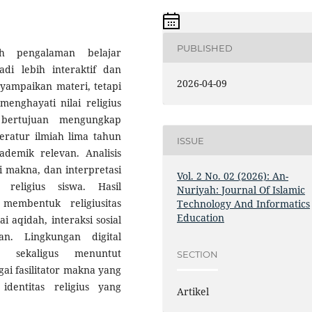
PUBLISHED
ah pengalaman belajar
i lebih interaktif dan
2026-04-09
nyampaikan materi, tetapi
nghayati nilai religius
 bertujuan mengungkap
iteratur ilmiah lima tahun
ISSUE
kademik relevan. Analisis
si makna, dan interpretasi
Vol. 2 No. 02 (2026): An-
religius siswa. Hasil
Nuriyah: Journal Of Islamic
membentuk religiusitas
Technology And Informatics
Education
ai aqidah, interaksi sosial
tan. Lingkungan digital
 sekaligus menuntut
SECTION
i fasilitator makna yang
dentitas religius yang
Artikel