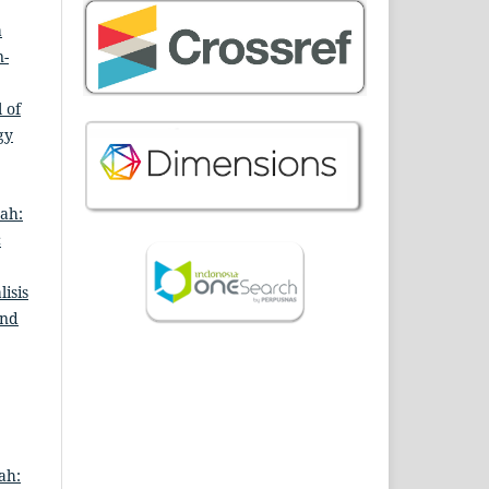
a
n-
 of
gy
ah:
c
isis
and
ah: