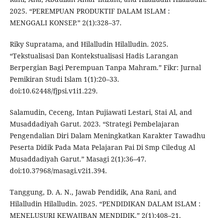
2025. “PEREMPUAN PRODUKTIF DALAM ISLAM :
MENGGALI KONSEP.” 2(1):328–37.
Riky Supratama, and Hilalludin Hilalludin. 2025.
“Tekstualisasi Dan Kontekstualisasi Hadis Larangan
Berpergian Bagi Perempuan Tanpa Mahram.” Fikr: Jurnal
Pemikiran Studi Islam 1(1):20–33.
doi:10.62448/fjpsi.v1i1.229.
Salamudin, Ceceng, Intan Pujiawati Lestari, Stai Al, and
Musaddadiyah Garut. 2023. “Strategi Pembelajaran
Pengendalian Diri Dalam Meningkatkan Karakter Tawadhu
Peserta Didik Pada Mata Pelajaran Pai Di Smp Ciledug Al
Musaddadiyah Garut.” Masagi 2(1):36–47.
doi:10.37968/masagi.v2i1.394.
Tanggung, D. A. N., Jawab Pendidik, Ana Rani, and
Hilalludin Hilalludin. 2025. “PENDIDIKAN DALAM ISLAM :
MENELUSURI KEWAJIBAN MENDIDIK.” 2(1):408–21.