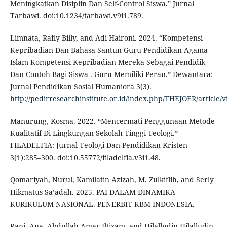
Meningkatkan Disiplin Dan Self-Control Siswa.” Jurnal
Tarbawi. doi:10.1234/tarbawi.v9i1.789.
Limnata, Rafly Billy, and Adi Haironi. 2024. “Kompetensi
Kepribadian Dan Bahasa Santun Guru Pendidikan Agama
Islam Kompetensi Kepribadian Mereka Sebagai Pendidik
Dan Contoh Bagi Siswa . Guru Memiliki Peran.” Dewantara:
Jurnal Pendidikan Sosial Humaniora 3(3).
http://pedirresearchinstitute.or.id/index.php/THEJOER/article
Manurung, Kosma. 2022. “Mencermati Penggunaan Metode
Kualitatif Di Lingkungan Sekolah Tinggi Teologi.”
FILADELFIA: Jurnal Teologi Dan Pendidikan Kristen
3(1):285–300. doi:10.55772/filadelfia.v3i1.48.
Qomariyah, Nurul, Kamilatin Azizah, M. Zulkiflih, and Serly
Hikmatus Sa’adah. 2025. PAI DALAM DINAMIKA
KURIKULUM NASIONAL. PENERBIT KBM INDONESIA.
Rani, Ana, Abdullah Amar Iltizam, and Hilalludin Hilalludin.