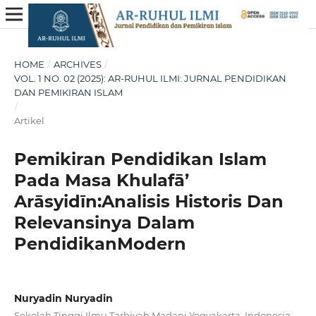
HOME
/
ARCHIVES
/
VOL. 1 NO. 02 (2025): AR-RUHUL ILMI: JURNAL PENDIDIKAN
DAN PEMIKIRAN ISLAM
/
Artikel
Pemikiran Pendidikan Islam
Pada Masa Khulafā’
Arāsyidīn:Analisis Historis Dan
Relevansinya Dalam
PendidikanModern
Nuryadin Nuryadin
Sekolah Tinggi Ilmu Tarbiyah Madani Yogyakarta, Indonesia