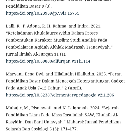
Pendidikan Dasar 9 (3).
https://doi.org/10.23969/jp.v9i3.15751
Laili, R., P. Adona, R. H. Rahma, and Indra. 2021.
“Keteladanan Khulafaurrasyidin Dalam Proses
Pembentukan Karakter Muslim: Studi Analisis Pada
Pembelajaran Aqidah Akhlak Madrasah Tsanawiyah.”
Jurnal Ilmiah Al-Furqan 11 (1).
https://doi.org/10.69880/alfurqan.v11i1.114
Maryani, Erna Dwi, and Hilalludin Hilalludin. 2025. “Peran
Pendidikan Dasar Dalam Mencegah Ketergantungan Gadget
Pada Anak Usia 7–12 Tahun.” 2 (April).
https://doi.org/10.62387/elementarypedagogia.v2i1.206
Muhajir, M., Rismawati, and N. Istiqomah. 2024. “Sejarah
Pendidikan Islam Pada Masa Rasulullah SAW, Khulafa Al-
Rasyidin, Dan Bani Umayyah.” Maharsi: Jurnal Pendidikan
Sejarah Dan Sosiologi 6 (3): 171–177.