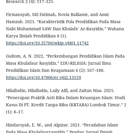
Research 2 (4): 117–125.
Firmansyah, Siti Fatimah, Novia Ballianie, and Amir
Hamzah. 2021. “Karakteristik Pola Pendidikan Pada Masa
Nabi Muhammad SAW Dan Khulafa’ Ar-Rasyidin.” Wahana
Karya Ilmiah Pendidikan 8 (1).
https://doi.org/10.35706/wkip.v8i01.11742
Gultom, A. N. 2022. “Perkembangan Pendidikan Islam Pada
Masa Khulafaur Rasyidin.” EDU-RILIGIA: Jurnal Ilmu
Pendidikan Islam Dan Keagamaan 6 (2): 167–180.
https://doi.org/10.47006/er.v6i2.13159
Hilalludin, Hilalludin, Laily Alfi, and Zaitun Nisa. 2025.
“Penerapan Praktik Anti Riba Dalam Keuangan Islam: Studi
Kasus Di PT. Kredit Tanpa Riba (KRTABA) Lombok Timur.” 2
(1): 8–17.
Hindarsyah, E. W., and Alpizar. 2021. “Peradaban Islam
Pada Masa Khulafaurrasyidin.” Pendas: Jurnal Ilmiah