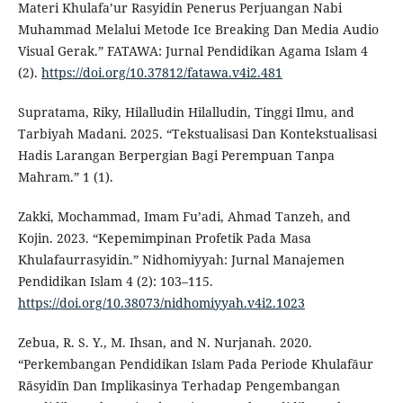
Materi Khulafa’ur Rasyidin Penerus Perjuangan Nabi
Muhammad Melalui Metode Ice Breaking Dan Media Audio
Visual Gerak.” FATAWA: Jurnal Pendidikan Agama Islam 4
(2).
https://doi.org/10.37812/fatawa.v4i2.481
Supratama, Riky, Hilalludin Hilalludin, Tinggi Ilmu, and
Tarbiyah Madani. 2025. “Tekstualisasi Dan Kontekstualisasi
Hadis Larangan Berpergian Bagi Perempuan Tanpa
Mahram.” 1 (1).
Zakki, Mochammad, Imam Fu’adi, Ahmad Tanzeh, and
Kojin. 2023. “Kepemimpinan Profetik Pada Masa
Khulafaurrasyidin.” Nidhomiyyah: Jurnal Manajemen
Pendidikan Islam 4 (2): 103–115.
https://doi.org/10.38073/nidhomiyyah.v4i2.1023
Zebua, R. S. Y., M. Ihsan, and N. Nurjanah. 2020.
“Perkembangan Pendidikan Islam Pada Periode Khulafāur
Rāsyidīn Dan Implikasinya Terhadap Pengembangan