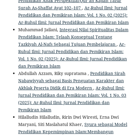
Pendidikan Anak Perspektifal-Qur’an Kajian Tafsir
Surah As-Shaffat Ayat 102–107
,
Ar-Ruhul Ilmi: Jurnal
Pendidikan dan Pemikiran Islam: Vol. 1 No. 02 (2025):
Ar-Ruhul Ilmi: Jurnal Pendidikan dan Pemikiran Islam
Muhammad Jailani,
Integrasi Nilai Spiritualitas Dalam
Pendidikan Islam: Telaah Konseptual Tentang
Tazkiyah Al-Nafs Sebagai Tujuan Pembelajaran
,
Ar-
Ruhul Ilmi: Jurnal Pendidikan dan Pemikiran Islam:
Vol. 1 No. 02 (2025): Ar-Ruhul Ilmi: Jurnal Pendidikan
dan Pemikiran Islam
Abdullah Azzam, Riky supratama ,
Pendidikan Sirah
Nabawiyyah sebagai Basis Penguatan Karakter dan
Akhlak Peserta Didik di Era Modern
,
Ar-Ruhul Ilmi:
Jurnal Pendidikan dan Pemikiran Islam: Vol. 1 No. 03
(2025): Ar-Ruhul Ilmi: Jurnal Pendidikan dan
Pemikiran Islam
Hilalludin Hilalludin, Ririn Dwi Wiresti, Erna Dwi
Maryani, Siti Maslahatul Khaer,
Syura sebagai Model
Pendidikan Kepemimpinan Islam:Membangun