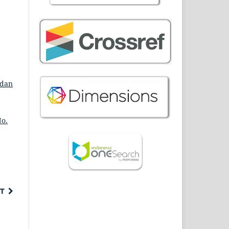
 dan
No.
T