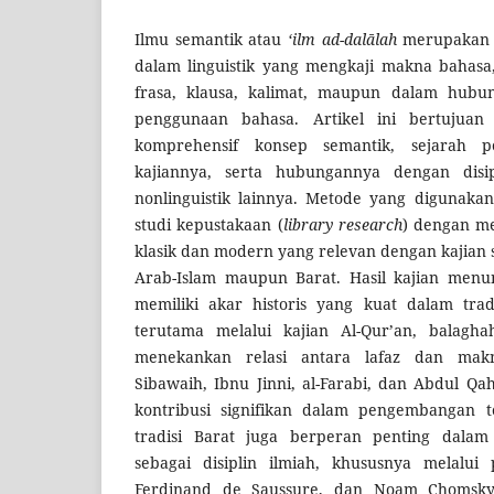
Ilmu semantik atau
‘ilm ad-dalālah
merupakan s
dalam linguistik yang mengkaji makna bahasa,
frasa, klausa, kalimat, maupun dalam hubu
penggunaan bahasa. Artikel ini bertujuan
komprehensif konsep semantik, sejarah p
kajiannya, serta hubungannya dengan disip
nonlinguistik lainnya. Metode yang digunakan
studi kepustakaan (
library research
) dengan m
klasik dan modern yang relevan dengan kajian s
Arab-Islam maupun Barat. Hasil kajian men
memiliki akar historis yang kuat dalam trad
terutama melalui kajian Al-Qur’an, balagh
menekankan relasi antara lafaz dan makn
Sibawaih, Ibnu Jinni, al-Farabi, dan Abdul Qa
kontribusi signifikan dalam pengembangan te
tradisi Barat juga berperan penting dala
sebagai disiplin ilmiah, khususnya melalui 
Ferdinand de Saussure, dan Noam Chomsky.