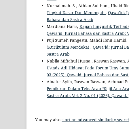
Nurhalimah. S , Athian Sulthon , Ubaid R
Tingkat Dasar Dan Menengah
,
Qawa’id: J
Bahasa dan Sastra Arab
Mardiana Haris,
Kajian Linguistik Terha
Qawa’id: Jurnal Bahasa dan Sastra Arab: V
Puji Sumeh Pangestu, Mahdi Ibnu Hamid,
(Kurikulum Merdeka)
,
Qawa’id: Jurnal Ba
Sastra Arab
Nabila Miftahul Husna , Raswan Raswan, 
Ustadz Adi Hidayat Pada Forum Umy Sum
03 (2025): Qawaid: Jurnal Bahasa dan Sas
Ainatus Syifa, Raswan Raswan, Achmad Fu
Pemikiran Dalam Teks Arab “Sijjil Ana 
Sastra Arab: Vol. 2 No. 01 (2026): Qawaid
You may also
start an advanced similarity searc