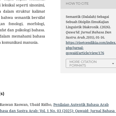
HOW TO CITE
leksikal seperti sinonimi,
a dalam struktur kalimat
Semantik (Dalalah) Sebagai
 bahwa semantik bersifat
Sebuah Disiplin IlmuKajian
an fonologi, morfologi,
Linguistik Diakronik. (2026).
safat dan psikologi bahasa.
Qawa’id: Jurnal Bahasa Dan
g dalam memahami bahasa
Sastra Arab
,
2
(01), 01-16.
a komunikasi manusia.
https://risetcendikia.com/index
php/jurnal-
qowaid/article/view/176
MORE CITATION
FORMATS
s)
 Raswan Raswan, Ubaid Ridho,
Penilaian Autentik Bahasa Arab
hasa dan Sastra Arab: Vol. 1 No. 03 (2025): Qawaid: Jurnal Bahasa