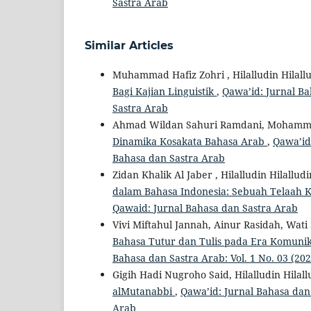
Sastra Arab
Similar Articles
Muhammad Hafiz Zohri , Hilalludin Hilall
Bagi Kajian Linguistik
,
Qawa’id: Jurnal Ba
Sastra Arab
Ahmad Wildan Sahuri Ramdani, Mohammad 
Dinamika Kosakata Bahasa Arab
,
Qawa’id:
Bahasa dan Sastra Arab
Zidan Khalik Al Jaber , Hilalludin Hilallud
dalam Bahasa Indonesia: Sebuah Telaah K
Qawaid: Jurnal Bahasa dan Sastra Arab
Vivi Miftahul Jannah, Ainur Rasidah, Wati 
Bahasa Tutur dan Tulis pada Era Komunika
Bahasa dan Sastra Arab: Vol. 1 No. 03 (20
Gigih Hadi Nugroho Said, Hilalludin Hilall
alMutanabbi
,
Qawa’id: Jurnal Bahasa dan 
Arab