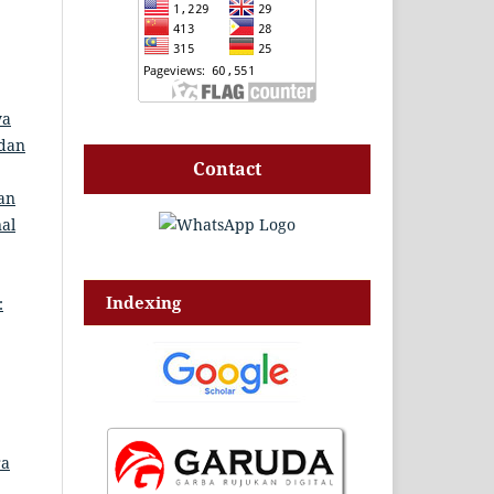
ya
 dan
Contact
an
nal
Indexing
:
ra