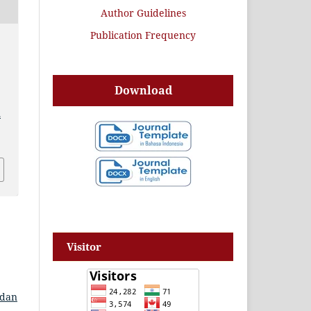
Author Guidelines
Publication Frequency
Download
.
Visitor
 dan