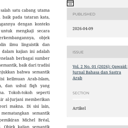
alah satu cabang utama
PUBLISHED
 baik pada tataran kata,
ngannya dengan konteks
2026-04-09
 untuk mengkaji secara
erkembangannya, objek
lin ilmu linguistik dan
 dalam kajian ini adalah
ISSUE
enelaah berbagai sumber
emantik, baik dari tradisi
Vol. 2 No. 01 (2026): Qawaid:
unjukkan bahwa semantik
Jurnal Bahasa dan Sastra
Arab
isi keilmuan Arab-Islam,
ah, dan ushul fiqh yang
a. Tokoh-tokoh seperti
SECTION
hir al-Jurjani memberikan
ori makna. Di sisi lain,
Artikel
m mematangkan semantik
pemikiran Michel Bréal,
 Objek kajian semantik