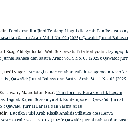
udin,
Pemikiran Ibn Jinni Tentang Linguistik Arab Dan Relevansin
hasa dan Sastra Arab: Vol. 1 No. 02 (2025): Qawaid: Jurnal Bahasa
Rizqi Alif Syuhada’, Wati Susilawati, Erta Mahyudin,
Isytiqaq d
 Jurnal Bahasa dan Sastra Arab: Vol. 1 No. 03 (2025): Qawaid: Jur
in, Dedi Sugari,
Strategi Penerjemahan Istilah Keagamaan Arab ke
ritis
,
Qawa’id: Jurnal Bahasa dan Sastra Arab: Vol. 1 No. 02 (2025)
Susiawati , Mauidlotun Nisa',
Transformasi Karakteristik Ragam
si Digital: Kajian Sosiolinguistik Kontemporer
,
Qawa’id: Jurnal
25): Qawaid: Jurnal Bahasa dan Sastra Arab
udin,
Estetika Puisi Arab Klasik Analisis Stilistika atas Karya
Sastra Arab: Vol. 1 No. 02 (2025): Qawaid: Jurnal Bahasa dan Sast