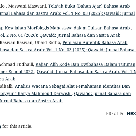
idlo , Maswani Maswani,
Tela’ah Buku (Bahan Ajar) Bahasa Arab
urnal Bahasa dan Sastra Arab: Vol. 1 No. 03 (2025): Qawaid: Jurnal
dap Kesalahan Morfologis Mahasiswa dalam Tulisan Bahasa Arab
,
ol. 2 No. 01 (2026): Qawaid: Jurnal Bahasa dan Sastra Arab
 Raswan Raswan, Ubaid Ridho,
Penilaian Autentik Bahasa Arab
hasa dan Sastra Arab: Vol. 1 No. 03 (2025): Qawaid: Jurnal Bahasa
Achmad Fudhaili,
Kajian Alih Kode Dan Dwibahasa Dalam Tuturan
mer School 2022
,
Qawa’id: Jurnal Bahasa dan Sastra Arab: Vol. 1 
tra Arab
dhaili,
Analisis Wacana Sebagai Alat Pemahaman Identitas Dan
Arabiyyun” Karya Mahmoud Darwish
,
Qawa’id: Jurnal Bahasa dan
: Jurnal Bahasa dan Sastra Arab
1-10 of 19
NEX
h
for this article.