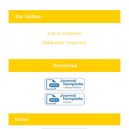
For Author
Author Guidelines
Publication Frequency
Download
Visitor