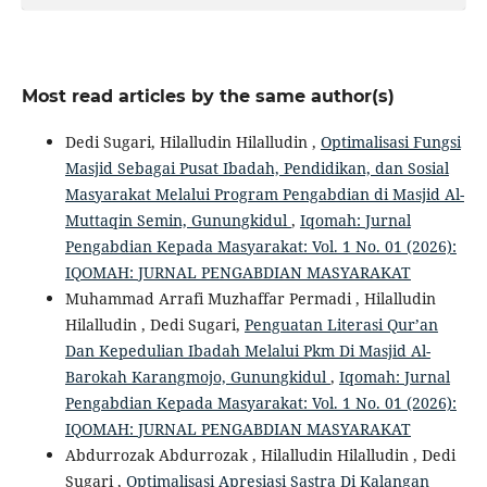
Most read articles by the same author(s)
Dedi Sugari, Hilalludin Hilalludin ,
Optimalisasi Fungsi
Masjid Sebagai Pusat Ibadah, Pendidikan, dan Sosial
Masyarakat Melalui Program Pengabdian di Masjid Al-
Muttaqin Semin, Gunungkidul
,
Iqomah: Jurnal
Pengabdian Kepada Masyarakat: Vol. 1 No. 01 (2026):
IQOMAH: JURNAL PENGABDIAN MASYARAKAT
Muhammad Arrafi Muzhaffar Permadi , Hilalludin
Hilalludin , Dedi Sugari,
Penguatan Literasi Qur’an
Dan Kepedulian Ibadah Melalui Pkm Di Masjid Al-
Barokah Karangmojo, Gunungkidul
,
Iqomah: Jurnal
Pengabdian Kepada Masyarakat: Vol. 1 No. 01 (2026):
IQOMAH: JURNAL PENGABDIAN MASYARAKAT
Abdurrozak Abdurrozak , Hilalludin Hilalludin , Dedi
Sugari ,
Optimalisasi Apresiasi Sastra Di Kalangan