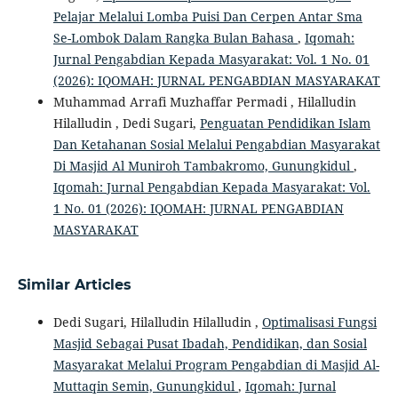
Pelajar Melalui Lomba Puisi Dan Cerpen Antar Sma
Se-Lombok Dalam Rangka Bulan Bahasa
,
Iqomah:
Jurnal Pengabdian Kepada Masyarakat: Vol. 1 No. 01
(2026): IQOMAH: JURNAL PENGABDIAN MASYARAKAT
Muhammad Arrafi Muzhaffar Permadi , Hilalludin
Hilalludin , Dedi Sugari,
Penguatan Pendidikan Islam
Dan Ketahanan Sosial Melalui Pengabdian Masyarakat
Di Masjid Al Muniroh Tambakromo, Gunungkidul
,
Iqomah: Jurnal Pengabdian Kepada Masyarakat: Vol.
1 No. 01 (2026): IQOMAH: JURNAL PENGABDIAN
MASYARAKAT
Similar Articles
Dedi Sugari, Hilalludin Hilalludin ,
Optimalisasi Fungsi
Masjid Sebagai Pusat Ibadah, Pendidikan, dan Sosial
Masyarakat Melalui Program Pengabdian di Masjid Al-
Muttaqin Semin, Gunungkidul
,
Iqomah: Jurnal