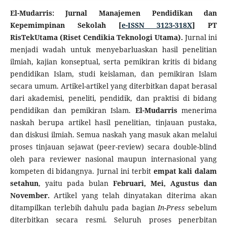
El-Mudarris: Jurnal Manajemen Pendidikan dan
Kepemimpinan Sekolah [
e-ISSN 3123-318X
] PT
RisTekUtama (Riset Cendikia Teknologi Utama).
Jurnal ini
menjadi wadah untuk menyebarluaskan hasil penelitian
ilmiah, kajian konseptual, serta pemikiran kritis di bidang
pendidikan Islam, studi keislaman, dan pemikiran Islam
secara umum. Artikel-artikel yang diterbitkan dapat berasal
dari akademisi, peneliti, pendidik, dan praktisi di bidang
pendidikan dan pemikiran Islam.
El-Mudarris
menerima
naskah berupa artikel hasil penelitian, tinjauan pustaka,
dan diskusi ilmiah. Semua naskah yang masuk akan melalui
proses tinjauan sejawat (peer-review) secara double-blind
oleh para reviewer nasional maupun internasional yang
kompeten di bidangnya. Jurnal ini terbit
empat kali dalam
setahun
, yaitu pada bulan
Februari, Mei, Agustus dan
November.
Artikel yang telah dinyatakan diterima akan
ditampilkan terlebih dahulu pada bagian
In-Press
sebelum
diterbitkan secara resmi. Seluruh proses penerbitan