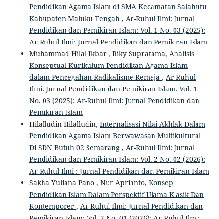
Pendidikan Agama Islam di SMA Kecamatan Salahutu
Kabupaten Maluku Tengah
,
Ar-Ruhul Ilmi: Jurnal
Pendidikan dan Pemikiran Islam: Vol. 1 No. 03 (2025):
Ar-Ruhul Ilmi: Jurnal Pendidikan dan Pemikiran Islam
Muhammad Hilal Ikbar , Riky Supratama,
Analisis
Konseptual Kurikulum Pendidikan Agama Islam
dalam Pencegahan Radikalisme Remaja
,
Ar-Ruhul
Ilmi: Jurnal Pendidikan dan Pemikiran Islam: Vol. 1
No. 03 (2025): Ar-Ruhul Ilmi: Jurnal Pendidikan dan
Pemikiran Islam
Hilalludin Hilalludin,
Internalisasi Nilai Akhlak Dalam
Pendidikan Agama Islam Berwawasan Multikultural
Di SDN Butuh 02 Semarang
,
Ar-Ruhul Ilmi: Jurnal
Pendidikan dan Pemikiran Islam: Vol. 2 No. 02 (2026):
Ar-Ruhul Ilmi : Jurnal Pendidikan dan Pemikiran Islam
Sakha Yuliana Pano , Nur Aprianto,
Konsep
Pendidikan Islam Dalam Perspektif Ulama Klasik Dan
Kontemporer
,
Ar-Ruhul Ilmi: Jurnal Pendidikan dan
Pemikiran Islam: Vol. 2 No. 01 (2026): Ar-Ruhul Ilmi: