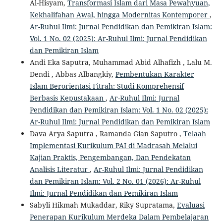
Al-Hisyam,
Transformasi Islam dari Masa Pewahyuan,
Kekhalifahan Awal, hingga Modernitas Kontemporer
,
Ar-Ruhul Ilmi: Jurnal Pendidikan dan Pemikiran Islam:
Vol. 1 No. 02 (2025): Ar-Ruhul Ilmi: Jurnal Pendidikan
dan Pemikiran Islam
Andi Eka Saputra, Muhammad Abid Alhafizh , Lalu M.
Dendi , Abbas Albangkiy,
Pembentukan Karakter
Islam Berorientasi Fitrah: Studi Komprehensif
Berbasis Kepustakaan
,
Ar-Ruhul Ilmi: Jurnal
Pendidikan dan Pemikiran Islam: Vol. 1 No. 02 (2025):
Ar-Ruhul Ilmi: Jurnal Pendidikan dan Pemikiran Islam
Dava Arya Saputra , Ramanda Gian Saputro ,
Telaah
Implementasi Kurikulum PAI di Madrasah Melalui
Kajian Praktis, Pengembangan, Dan Pendekatan
Analisis Literatur
,
Ar-Ruhul Ilmi: Jurnal Pendidikan
dan Pemikiran Islam: Vol. 2 No. 01 (2026): Ar-Ruhul
Ilmi: Jurnal Pendidikan dan Pemikiran Islam
Sabyli Hikmah Mukaddar, Riky Supratama,
Evaluasi
Penerapan Kurikulum Merdeka Dalam Pembelajaran