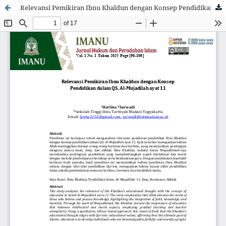
Relevansi Pemikiran Ibnu Khaldun dengan Konsep Pendidikan dalam QS. Al-Mujadilah ayat 11