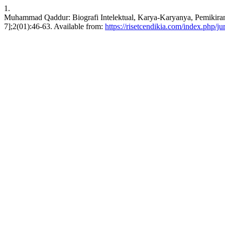
1.
Muhammad Qaddur: Biografi Intelektual, Karya-Karyanya, Pemikiran
7];2(01):46-63. Available from:
https://risetcendikia.com/index.php/ju