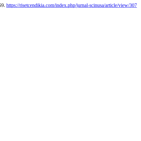
59.
https://risetcendikia.com/index.php/jurnal-scinusa/article/view/307