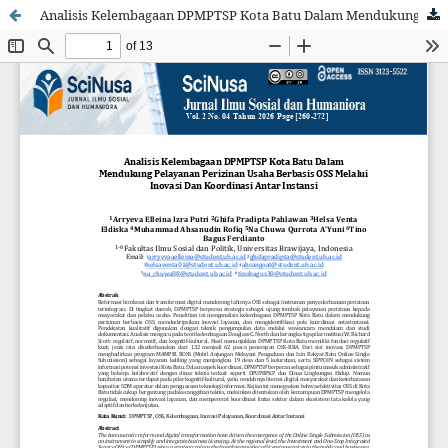
Analisis Kelembagaan DPMPTSP Kota Batu Dalam Mendukung Pelayanan Perizinan Usaha Berbasis OSS Melalui Inovasi Dan Koordinasi Antar Instansi