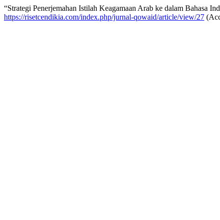
“Strategi Penerjemahan Istilah Keagamaan Arab ke dalam Bahasa Ind
https://risetcendikia.com/index.php/jurnal-qowaid/article/view/27
(Acc