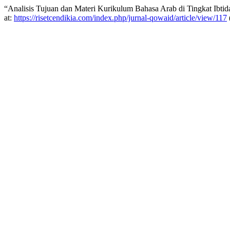
“Analisis Tujuan dan Materi Kurikulum Bahasa Arab di Tingkat Ibtid
at:
https://risetcendikia.com/index.php/jurnal-qowaid/article/view/117