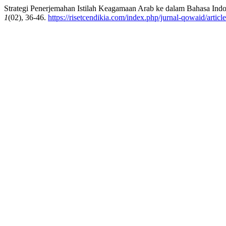
Strategi Penerjemahan Istilah Keagamaan Arab ke dalam Bahasa Indon
1
(02), 36-46.
https://risetcendikia.com/index.php/jurnal-qowaid/articl