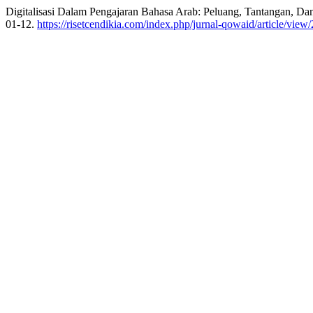
Digitalisasi Dalam Pengajaran Bahasa Arab: Peluang, Tantangan, Da
01-12.
https://risetcendikia.com/index.php/jurnal-qowaid/article/view