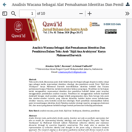
Analisis Wacana Sebagai Alat Pemahaman Identitas Dan Pemikiran Dalam Teks Arab “Sijjil Ana Arabiyyun” Karya Mahmoud Darwish