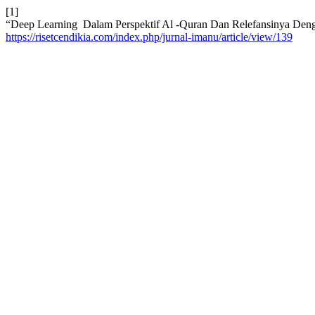
[1]
“Deep Learning Dalam Perspektif Al -Quran Dan Relefansinya De
https://risetcendikia.com/index.php/jurnal-imanu/article/view/139