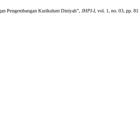
ngan Pengembangan Kurikulum Diniyah”,
JHPI-I
, vol. 1, no. 03, pp. 