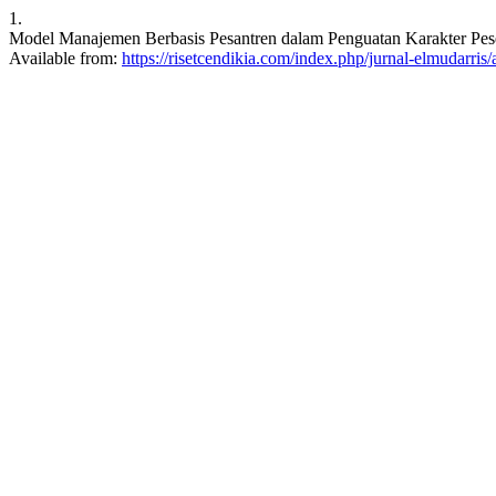
1.
Model Manajemen Berbasis Pesantren dalam Penguatan Karakter Peser
Available from:
https://risetcendikia.com/index.php/jurnal-elmudarris/