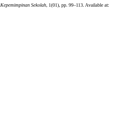
n Kepemimpinan Sekolah
, 1(01), pp. 99–113. Available at: