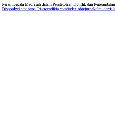
Peran Kepala Madrasah dalam Pengelolaan Konflik dan Pengambilan
Disponível em: https://risetcendikia.com/index.php/jurnal-elmudarris/a