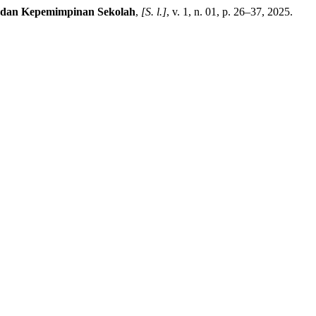
 dan Kepemimpinan Sekolah
,
[S. l.]
, v. 1, n. 01, p. 26–37, 2025.