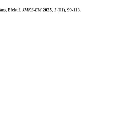
ang Efektif.
JMKS-EM
2025
,
1
(01), 99-113.