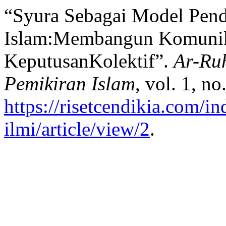
“Syura Sebagai Model Pen
Islam:Membangun Komunika
KeputusanKolektif”.
Ar-Ruh
Pemikiran Islam
, vol. 1, n
https://risetcendikia.com/in
ilmi/article/view/2
.