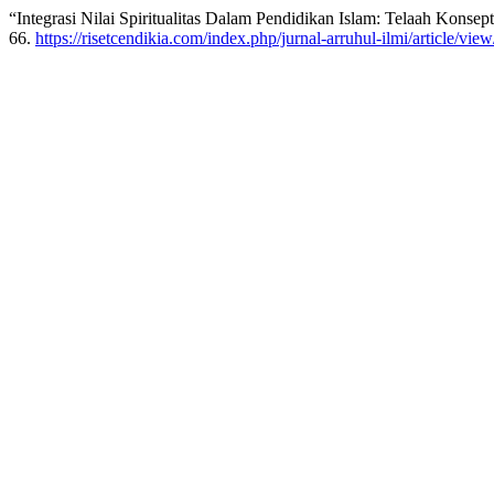
“Integrasi Nilai Spiritualitas Dalam Pendidikan Islam: Telaah Kons
66.
https://risetcendikia.com/index.php/jurnal-arruhul-ilmi/article/vie