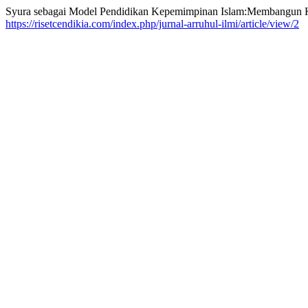
Syura sebagai Model Pendidikan Kepemimpinan Islam:Membangun Ko
https://risetcendikia.com/index.php/jurnal-arruhul-ilmi/article/view/2