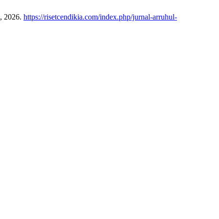
7, 2026.
https://risetcendikia.com/index.php/jurnal-arruhul-