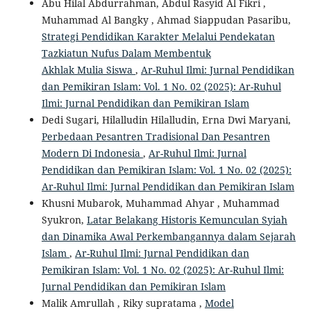
Abu Hilal Abdurrahman, Abdul Rasyid Al Fikri ,
Muhammad Al Bangky , Ahmad Siappudan Pasaribu,
Strategi Pendidikan Karakter Melalui Pendekatan
Tazkiatun Nufus Dalam Membentuk
Akhlak Mulia Siswa
,
Ar-Ruhul Ilmi: Jurnal Pendidikan
dan Pemikiran Islam: Vol. 1 No. 02 (2025): Ar-Ruhul
Ilmi: Jurnal Pendidikan dan Pemikiran Islam
Dedi Sugari, Hilalludin Hilalludin, Erna Dwi Maryani,
Perbedaan Pesantren Tradisional Dan Pesantren
Modern Di Indonesia
,
Ar-Ruhul Ilmi: Jurnal
Pendidikan dan Pemikiran Islam: Vol. 1 No. 02 (2025):
Ar-Ruhul Ilmi: Jurnal Pendidikan dan Pemikiran Islam
Khusni Mubarok, Muhammad Ahyar , Muhammad
Syukron,
Latar Belakang Historis Kemunculan Syiah
dan Dinamika Awal Perkembangannya dalam Sejarah
Islam
,
Ar-Ruhul Ilmi: Jurnal Pendidikan dan
Pemikiran Islam: Vol. 1 No. 02 (2025): Ar-Ruhul Ilmi:
Jurnal Pendidikan dan Pemikiran Islam
Malik Amrullah , Riky supratama ,
Model