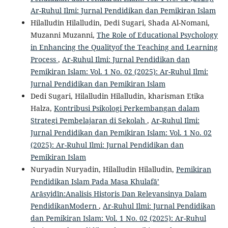
Ar-Ruhul Ilmi: Jurnal Pendidikan dan Pemikiran Islam
Hilalludin Hilalludin, Dedi Sugari, Shada Al-Nomani,
Muzanni Muzanni,
The Role of Educational Psychology
in Enhancing the Qualityof the Teaching and Learning
Process
,
Ar-Ruhul Ilmi: Jurnal Pendidikan dan
Pemikiran Islam: Vol. 1 No. 02 (2025): Ar-Ruhul Ilmi:
Jurnal Pendidikan dan Pemikiran Islam
Dedi Sugari, Hilalludin Hilalludin, kharisman Etika
Halza,
Kontribusi Psikologi Perkembangan dalam
Strategi Pembelajaran di Sekolah
,
Ar-Ruhul Ilmi:
Jurnal Pendidikan dan Pemikiran Islam: Vol. 1 No. 02
(2025): Ar-Ruhul Ilmi: Jurnal Pendidikan dan
Pemikiran Islam
Nuryadin Nuryadin, Hilalludin Hilalludin,
Pemikiran
Pendidikan Islam Pada Masa Khulafā’
Arāsyidīn:Analisis Historis Dan Relevansinya Dalam
PendidikanModern
,
Ar-Ruhul Ilmi: Jurnal Pendidikan
dan Pemikiran Islam: Vol. 1 No. 02 (2025): Ar-Ruhul