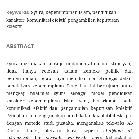
Syura, kepemimpinan Islam, pendidikan
Keywords:
karakter, komunikasi efektif, pengambilan keputusan
kolektif
ABSTRACT
Syura merupakan konsep fundamental dalam Islam yang
tidak hanya relevan dalam konteks politik dan
pemerintahan, tetapi juga memiliki nilai strategis dalam
pendidikan kepemimpinan. Penelitian ini bertujuan untuk
mengkaji nilai-nilai syura sebagai model pendidikan
karakter kepemimpinan Islam yang berorientasi pada
komunikasi efektif dan pengambilan keputusan kolektif.
Penelitian ini menggunakan pendekatan kualitatif deskriptif
dengan metode studi pustaka, menganalisis teks-teks Al-
Qur’an, hadis, literatur klasik seperti
al-Aḥkām al-
Sulṭāniyyah
dan
Siyāsah Syar’iyyah
, serta kajian-kajian