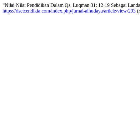
“Nilai-Nilai Pendidikan Dalam Qs. Luqman 31: 12-19 Sebagai Land
https://risetcendikia.com/index.php/jurnal-alhudaya/article/view/293
(A