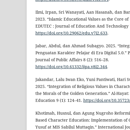
Ilmi, Irpan, Sri Wanayati, Aan Hasanah, dan Ba
2023. “Islamic Educational Values as the Core of
EDUTEC : Journal of Education And Technology 7
https://doi.org/10.29062/edu.v7i2.633
.
Jabar, Abdul, dan Ahmad Subagyo. 2025. “Integr
Penguatan Karakter Pelajar di Era Digital 5.0.” 
Journal of Public Affairs 8 (2): 516–28.
https://doi.org/10.61332/ijpa.v8i2.344
.
Jakandar, Lalu Iwan Eko, Yuni Pantiwati, Hari S
2025. “Integration of Religious Values in Charac
the Morals of the Golden Generation.” Al-Hayat: 
Education 9 (1): 124–41.
https://doi.org/10.35723
Khotimah, Husnul, dan Agung Nugroho Reformis
Based Character Education: Implementation of 
Yusuf at MIS Sabilul Muttaqin.” International Jo