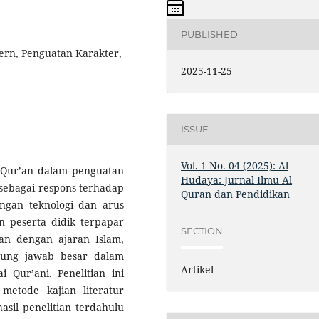
PUBLISHED
dern, Penguatan Karakter,
2025-11-25
ISSUE
Vol. 1 No. 04 (2025): Al
Al-Qur’an dalam penguatan
Hudaya: Jurnal Ilmu Al
sebagai respons terhadap
Quran dan Pendidikan
angan teknologi dan arus
 peserta didik terpapar
SECTION
lan dengan ajaran Islam,
gung jawab besar dalam
Artikel
Qur’ani. Penelitian ini
metode kajian literatur
asil penelitian terdahulu