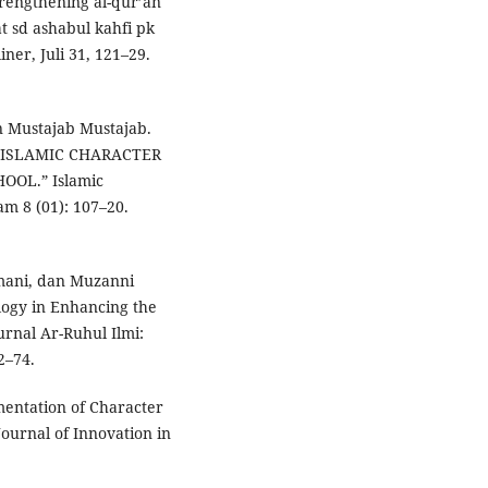
trengthening al-qur’an
at sd ashabul kahfi pk
iner, Juli 31, 121–29.
n Mustajab Mustajab.
G ISLAMIC CHARACTER
OL.” Islamic
m 8 (01): 107–20.
omani, dan Muzanni
logy in Enhancing the
urnal Ar-Ruhul Ilmi:
2–74.
mentation of Character
ournal of Innovation in