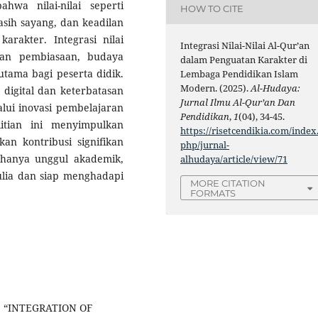
hwa nilai-nilai seperti
HOW TO CITE
asih sayang, dan keadilan
rakter. Integrasi nilai
Integrasi Nilai-Nilai Al-Qur’an
atan pembiasaan, budaya
dalam Penguatan Karakter di
utama bagi peserta didik.
Lembaga Pendidikan Islam
Modern. (2025).
Al-Hudaya:
 digital dan keterbatasan
Jurnal Ilmu Al-Qur’an Dan
lui inovasi pembelajaran
Pendidikan
,
1
(04), 34-45.
itian ini menyimpulkan
https://risetcendikia.com/index
kan kontribusi signifikan
php/jurnal-
hanya unggul akademik,
alhudaya/article/view/71
ulia dan siap menghadapi
MORE CITATION
FORMATS
25. “INTEGRATION OF