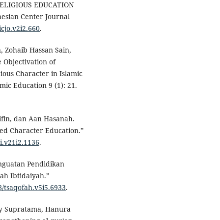
RELIGIOUS EDUCATION
esian Center Journal
icjo.v2i2.660
.
, Zohaib Hassan Sain,
Objectivation of
ious Character in Islamic
amic Education 9 (1): 21.
ifin, dan Aan Hasanah.
ased Character Education.”
ri.v21i2.1136
.
enguatan Pendidikan
ah Ibtidaiyah.”
78/tsaqofah.v5i5.6933
.
ky Supratama, Hanura