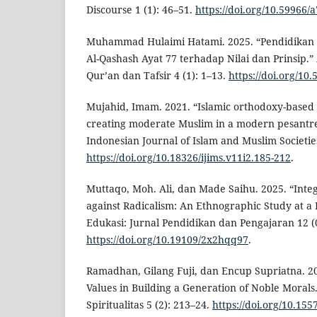
Discourse 1 (1): 46–51.
https://doi.org/10.59966/
Muhammad Hulaimi Hatami. 2025. “Pendidikan Qu
Al-Qashash Ayat 77 terhadap Nilai dan Prinsip.”
Qur’an dan Tafsir 4 (1): 1–13.
https://doi.org/10
Mujahid, Imam. 2021. “Islamic orthodoxy-based 
creating moderate Muslim in a modern pesantre
Indonesian Journal of Islam and Muslim Societies
https://doi.org/10.18326/ijims.v11i2.185-212
.
Muttaqo, Moh. Ali, dan Made Saihu. 2025. “Integ
against Radicalism: An Ethnographic Study at a 
Edukasi: Jurnal Pendidikan dan Pengajaran 12 (
https://doi.org/10.19109/2x2hqq97
.
Ramadhan, Gilang Fuji, dan Encup Supriatna. 20
Values in Building a Generation of Noble Morals
Spiritualitas 5 (2): 213–24.
https://doi.org/10.155