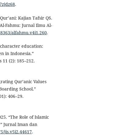
a7zjdz68
.
r’ani: Kajian Tafsir QS.
 Al-Fahmu: Jurnal Ilmu Al-
.58363/alfahmu.v4i1.260
.
character education:
n in Indonesia.”
 11 (2): 185–212.
rating Qur’anic Values
Boarding School.”
01): 406–29.
25. “The Role of Islamic
.” Jurnal Iman dan
75/jis.v5i2.44617
.