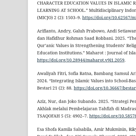
CHARACTER EDUCATION VALUES IN ISLAMIC 
LEARNING AT SCHOOL.” Multidisciplinary Indon
(MICJO) 2 (2): 1503–9.
https://doi.org/10.62567/m
Arifianto, Andry, Galuh Prabowo, Andi Setiawan
dan Hafidhur Rohman Saad Robbani. 2025. “The 
Qur’anic Values in Strengthening Students’ Relig
Education Institutions.” Maharot : Journal of Isl
https://doi.org/10.28944/maharot.v9i1.2059
.
Awaliyah Fitri, Sofia Ratna, Bambang Samsul Ar
2024. “Integrating Islamic Values into School-B
Bestari 21 (2): 88.
https://doi.org/10.36667/besta
Aziz, Nur, dan Joko Subando. 2025. “Strategi P
Akhlak melalui Pembelajaran Tahfizh di Madras
TSAQOFAH 5 (5): 4902–7.
https://doi.org/10.585
Esa Shofa Kamila Salsabila, Amir Mukminin, Ri