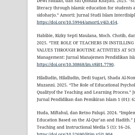
Dewi Fadilah, dan Siti Qomala Khayati. 2025. “S
literacy through islamic education for students 
sidoharjo.” Amorti: Jurnal Studi Islam Interdisipl
https://doi.org/10.59944/amorti.v4i3.454
.
Habibie, Rizky Septi Maulana, Moch. Chotib, da
2025. “THE ROLE OF TEACHERS IN INSTILLIN
VALUES THROUGH ROUTINE ACTIVITIES AT SCHO
Management: Jurnal Manajemen Pendidikan Isla
https://doi.org/10.30868/im.v8i01.7790
.
Hilalludin, Hilalludin, Dedi Sugari, Shada Al-N
Muzanni. 2025. “The Role of Educational Psycho
Qualityof the Teaching and Learning Process.” J
Jurnal Pendidikan dan Pemikiran Islam 1 (01): 6
Huda, Miftahul, dan Retno Palupi. 2024. “Imple
Education Based on the Al-Qur’an and Hadith.” J
Teaching and Instructional Media 5 (1): 16–26.
https://doi.org/10.52690/jitim.v5i1.904
.