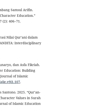
mbang Samsul Arifin.
 Character Education.”
 (2): 406–71.
asi Nilai Qur’ani dalam
PANDITA: Interdisciplinary
unaryo, dan Asfa Fikriah.
ter Education: Building
Journal of Islamic
/ajie.v9i1.107
.
 Santono. 2025. “Qur’an-
Character Values in Surah
urnal of Islamic Education